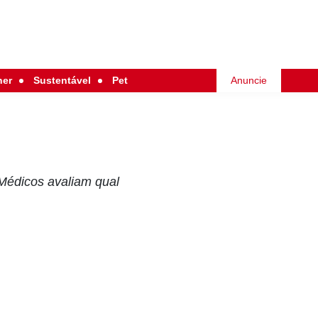
her
Sustentável
Pet
Anuncie
 Médicos avaliam qual