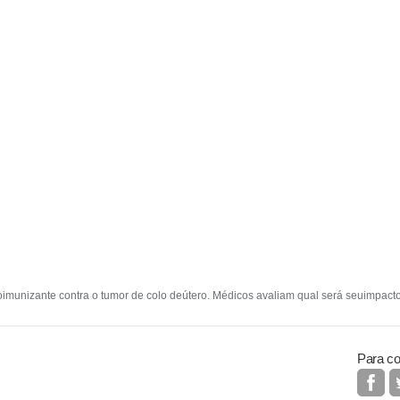
oimunizante contra o tumor de colo deútero. Médicos avaliam qual será seuimpacto
Para co