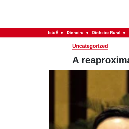
IstoÉ
Dinheiro
Dinheiro Rural
Uncategorized
A reaproxim