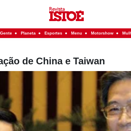
Gente
Planeta
Esportes
Menu
Motorshow
Mul
ação de China e Taiwan