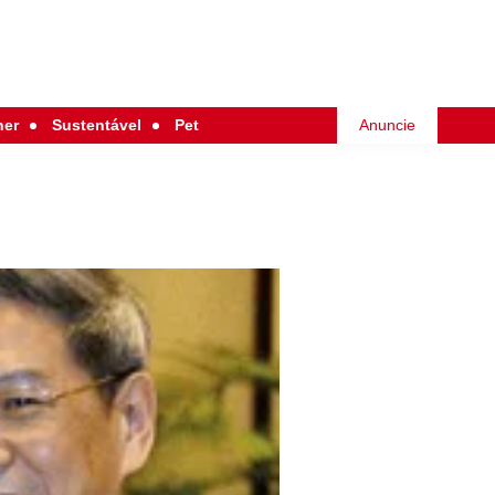
her
Sustentável
Pet
Anuncie