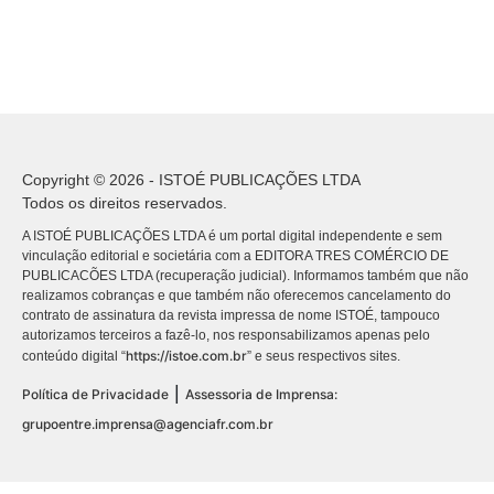
Copyright © 2026 - ISTOÉ PUBLICAÇÕES LTDA
Todos os direitos reservados.
A ISTOÉ PUBLICAÇÕES LTDA é um portal digital independente e sem
vinculação editorial e societária com a EDITORA TRES COMÉRCIO DE
PUBLICACÕES LTDA (recuperação judicial). Informamos também que não
realizamos cobranças e que também não oferecemos cancelamento do
contrato de assinatura da revista impressa de nome ISTOÉ, tampouco
autorizamos terceiros a fazê-lo, nos responsabilizamos apenas pelo
https://istoe.com.br
conteúdo digital “
” e seus respectivos sites.
|
Política de Privacidade
Assessoria de Imprensa:
grupoentre.imprensa@agenciafr.com.br