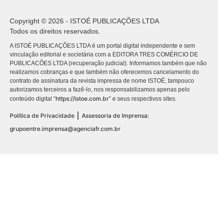
Copyright © 2026 - ISTOÉ PUBLICAÇÕES LTDA
Todos os direitos reservados.
A ISTOÉ PUBLICAÇÕES LTDA é um portal digital independente e sem
vinculação editorial e societária com a EDITORA TRES COMÉRCIO DE
PUBLICACÕES LTDA (recuperação judicial). Informamos também que não
realizamos cobranças e que também não oferecemos cancelamento do
contrato de assinatura da revista impressa de nome ISTOÉ, tampouco
autorizamos terceiros a fazê-lo, nos responsabilizamos apenas pelo
https://istoe.com.br
conteúdo digital “
” e seus respectivos sites.
|
Política de Privacidade
Assessoria de Imprensa:
grupoentre.imprensa@agenciafr.com.br