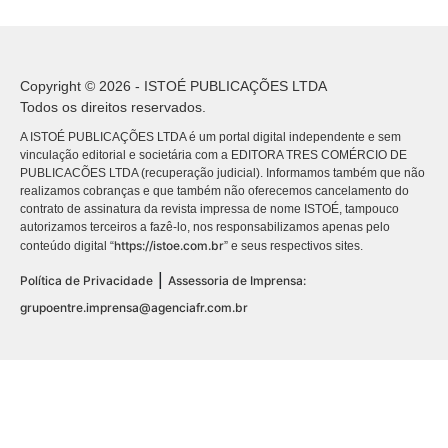
Copyright © 2026 - ISTOÉ PUBLICAÇÕES LTDA
Todos os direitos reservados.
A ISTOÉ PUBLICAÇÕES LTDA é um portal digital independente e sem
vinculação editorial e societária com a EDITORA TRES COMÉRCIO DE
PUBLICACÕES LTDA (recuperação judicial). Informamos também que não
realizamos cobranças e que também não oferecemos cancelamento do
contrato de assinatura da revista impressa de nome ISTOÉ, tampouco
autorizamos terceiros a fazê-lo, nos responsabilizamos apenas pelo
https://istoe.com.br
conteúdo digital “
” e seus respectivos sites.
|
Política de Privacidade
Assessoria de Imprensa:
grupoentre.imprensa@agenciafr.com.br