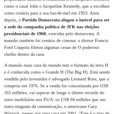
como o casal John e Jacqueline Kennedy, que a escolheu
como cenário para a sua lua-de-mel em 1953. Anos
depois, o
Partido Democrata alugou o imóvel para ser
a sede da campanha política de JFK nas eleições
presidenciais de 1960
, vencidas pelo democrata. A
mansão também foi cenário de cinema: o diretor Francis
Ford Coppola filmou algumas cenas de O poderoso
chefão dentro da casa.
A mansão mais cara do mundo tem o formato da letra H
e é conhecida como o Grande H (The Big H). Está sendo
vendida pelo investidor e advogado Leonard Ross, que a
comprou em 1976. Se a venda for concretizada por US$
165 milhões, vai superar de longe o último recorde do
setor imobiliário nos EUA: os US$ 94 milhões que um
outro magnata da comunicação, o americano Gary
Winnick, pagou por uma casa em 2001. "Este é o tipo de