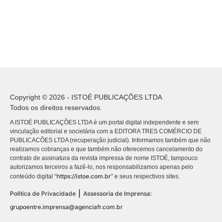
Copyright © 2026 - ISTOÉ PUBLICAÇÕES LTDA
Todos os direitos reservados.
A ISTOÉ PUBLICAÇÕES LTDA é um portal digital independente e sem
vinculação editorial e societária com a EDITORA TRES COMÉRCIO DE
PUBLICACÕES LTDA (recuperação judicial). Informamos também que não
realizamos cobranças e que também não oferecemos cancelamento do
contrato de assinatura da revista impressa de nome ISTOÉ, tampouco
autorizamos terceiros a fazê-lo, nos responsabilizamos apenas pelo
https://istoe.com.br
conteúdo digital “
” e seus respectivos sites.
|
Política de Privacidade
Assessoria de Imprensa:
grupoentre.imprensa@agenciafr.com.br