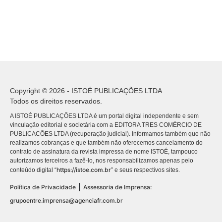
Copyright © 2026 - ISTOÉ PUBLICAÇÕES LTDA
Todos os direitos reservados.
A ISTOÉ PUBLICAÇÕES LTDA é um portal digital independente e sem
vinculação editorial e societária com a EDITORA TRES COMÉRCIO DE
PUBLICACÕES LTDA (recuperação judicial). Informamos também que não
realizamos cobranças e que também não oferecemos cancelamento do
contrato de assinatura da revista impressa de nome ISTOÉ, tampouco
autorizamos terceiros a fazê-lo, nos responsabilizamos apenas pelo
https://istoe.com.br
conteúdo digital “
” e seus respectivos sites.
|
Política de Privacidade
Assessoria de Imprensa:
grupoentre.imprensa@agenciafr.com.br