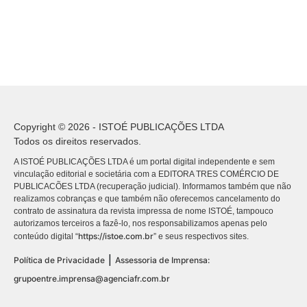
Copyright © 2026 - ISTOÉ PUBLICAÇÕES LTDA
Todos os direitos reservados.
A ISTOÉ PUBLICAÇÕES LTDA é um portal digital independente e sem
vinculação editorial e societária com a EDITORA TRES COMÉRCIO DE
PUBLICACÕES LTDA (recuperação judicial). Informamos também que não
realizamos cobranças e que também não oferecemos cancelamento do
contrato de assinatura da revista impressa de nome ISTOÉ, tampouco
autorizamos terceiros a fazê-lo, nos responsabilizamos apenas pelo
https://istoe.com.br
conteúdo digital “
” e seus respectivos sites.
|
Política de Privacidade
Assessoria de Imprensa:
grupoentre.imprensa@agenciafr.com.br