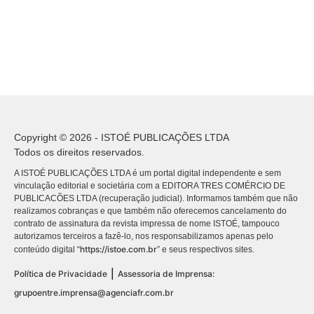
Copyright © 2026 - ISTOÉ PUBLICAÇÕES LTDA
Todos os direitos reservados.
A ISTOÉ PUBLICAÇÕES LTDA é um portal digital independente e sem
vinculação editorial e societária com a EDITORA TRES COMÉRCIO DE
PUBLICACÕES LTDA (recuperação judicial). Informamos também que não
realizamos cobranças e que também não oferecemos cancelamento do
contrato de assinatura da revista impressa de nome ISTOÉ, tampouco
autorizamos terceiros a fazê-lo, nos responsabilizamos apenas pelo
https://istoe.com.br
conteúdo digital “
” e seus respectivos sites.
|
Política de Privacidade
Assessoria de Imprensa:
grupoentre.imprensa@agenciafr.com.br