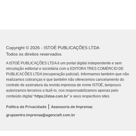
Copyright © 2026 - ISTOÉ PUBLICAÇÕES LTDA
Todos os direitos reservados.
A ISTOÉ PUBLICAÇÕES LTDA é um portal digital independente e sem
vinculação editorial e societária com a EDITORA TRES COMÉRCIO DE
PUBLICACÕES LTDA (recuperação judicial). Informamos também que não
realizamos cobranças e que também não oferecemos cancelamento do
contrato de assinatura da revista impressa de nome ISTOÉ, tampouco
autorizamos terceiros a fazê-lo, nos responsabilizamos apenas pelo
https://istoe.com.br
conteúdo digital “
” e seus respectivos sites.
|
Política de Privacidade
Assessoria de Imprensa:
grupoentre.imprensa@agenciafr.com.br