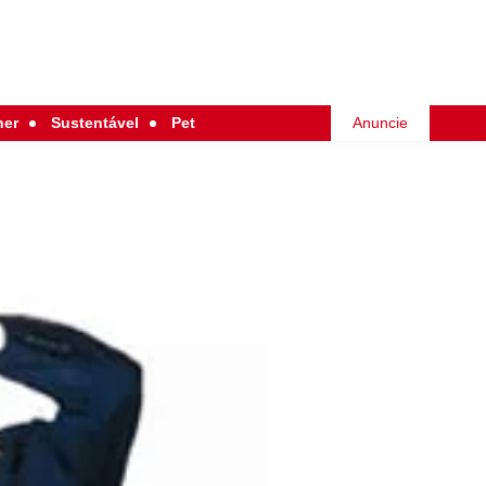
her
Sustentável
Pet
Anuncie