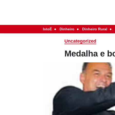
IstoÉ
Dinheiro
Dinheiro Rural
Uncategorized
Medalha e b