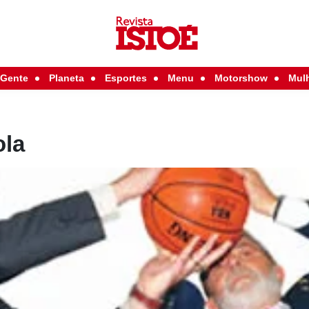
Gente
Planeta
Esportes
Menu
Motorshow
Mul
ola