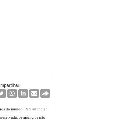
mpartilhar:
caros do mundo. Para anunciar
preservada, os anúncios não