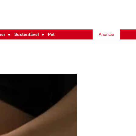
her
Sustentável
Pet
Anuncie