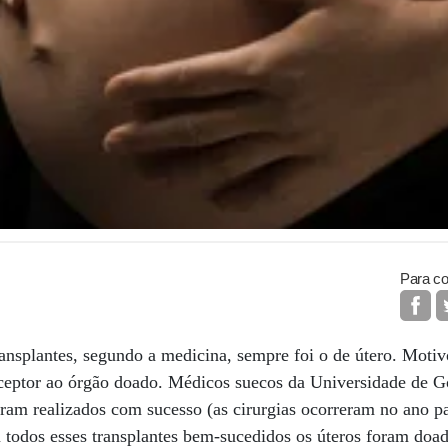
Para co
splantes, segundo a medicina, sempre foi o de útero. Motivo
eceptor ao órgão doado. Médicos suecos da Universidade de
oram realizados com sucesso (as cirurgias ocorreram no ano 
 todos esses transplantes bem-sucedidos os úteros foram doad