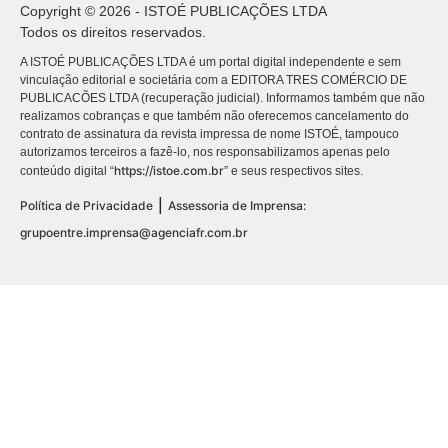
Copyright © 2026 - ISTOÉ PUBLICAÇÕES LTDA
Todos os direitos reservados.
A ISTOÉ PUBLICAÇÕES LTDA é um portal digital independente e sem
vinculação editorial e societária com a EDITORA TRES COMÉRCIO DE
PUBLICACÕES LTDA (recuperação judicial). Informamos também que não
realizamos cobranças e que também não oferecemos cancelamento do
contrato de assinatura da revista impressa de nome ISTOÉ, tampouco
autorizamos terceiros a fazê-lo, nos responsabilizamos apenas pelo
https://istoe.com.br
conteúdo digital “
” e seus respectivos sites.
|
Política de Privacidade
Assessoria de Imprensa:
grupoentre.imprensa@agenciafr.com.br