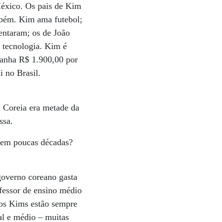
éxico. Os pais de Kim
mbém. Kim ama futebol;
entaram; os de João
 tecnologia. Kim é
ganha R$ 1.900,00 por
i no Brasil.
a Coreia era metade da
ssa.
s em poucas décadas?
 governo coreano gasta
ofessor de ensino médio
 os Kims estão sempre
al e médio – muitas