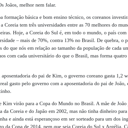
Os Joãos, melhor nem falar.
a formação básica e bom ensino técnico, os coreanos investi
, a Coreia tem três universidades entre as 70 melhores do mu
eiras. Hoje, a Coreia do Sul é, em todo o mundo, o país com
rsidade – mais de 70%, contra 13% no Brasil. De quebra, o 
os do que nós em relação ao tamanho da população de cada 
nos com cada universitário do que o Brasil, mas forma quatro
 aposentadoria do pai de Kim, o governo coreano gasta 1,2 
a real gasto pelo governo com a aposentadoria do pai de João,
zinho.
e Kim virão para a Copa do Mundo no Brasil. A mãe de João j
pa da Coreia e do Japão em 2002, mas não tinha dinheiro para
nha e ainda está esperançoso em ser sorteado para um dos in
ogo da Copa de 2014, nem que seja Coreia do Sul x Argélia. 