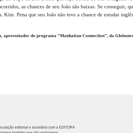
corridos, as chances de seu João são baixas. Se conseguir, q
sra. Kim. Pena que seu João não teve a chance de estudar inglê
…
, apresentador do programa “Manhattan Connection”, da Globonew
culação editorial e societária com a EDITORA
rmamos também que não realizamos