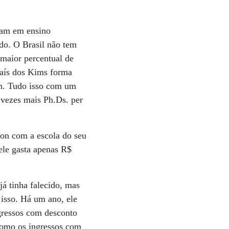
ram em ensino
ndo. O Brasil não tem
 maior percentual de
país dos Kims forma
um. Tudo isso com um
 vezes mais Ph.Ds. per
won com a escola do seu
 ele gasta apenas R$
á tinha falecido, mas
 isso. Há um ano, ele
gressos com desconto
Como os ingressos com