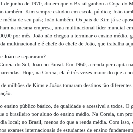
 de junho de 1970, dia em que o Brasil ganhou a Copa do M
oão também. Kim sempre estudou em escola pública; João ta
e média de seu país; João também. Os pais de Kim já se apos
lham na mesma empresa, uma multinacional líder mundial em
00,00 por mês. João não chegou a terminar o ensino médio, 
da multinacional e é chefe do chefe de João, que trabalha aqu
e João se separaram?
oreia do Sul, João no Brasil. Em 1960, a renda per capita n
parecidas. Hoje, na Coreia, ela é três vezes maior do que a no
 de milhões de Kims e Joãos tomaram destinos tão diferente
cação.
o ensino público básico, de qualidade e acessível a todos. O
ue o brasileiro por aluno do ensino médio. Na Coreia, um pr
dia local; no Brasil, menos do que a renda média. Com isso,
 nos exames internacionais de estudantes de ensino fundament