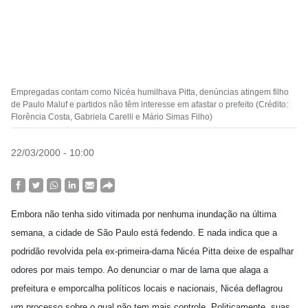
Empregadas contam como Nicéa humilhava Pitta, denúncias atingem filho
de Paulo Maluf e partidos não têm interesse em afastar o prefeito (Crédito:
Florência Costa, Gabriela Carelli e Mário Simas Filho)
22/03/2000 - 10:00
Embora não tenha sido vitimada por nenhuma inundação na última
semana, a cidade de São Paulo está fedendo. E nada indica que a
podridão revolvida pela ex-primeira-dama Nicéa Pitta deixe de espalhar
odores por mais tempo. Ao denunciar o mar de lama que alaga a
prefeitura e emporcalha políticos locais e nacionais, Nicéa deflagrou
um processo sobre o qual não tem mais controle. Politicamente, suas