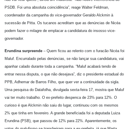
PSDB. Foi uma absoluta coincidência”, reage Walter Feldman,
coordenador da campanha do vice-governador Geraldo Alckmin à
sucessão de Pitta. Os tucanos acreditam que as denúncias de Nicéa
podem fazer o milagre de emplacar a candidatura do insosso vice-
governador.
Erundina surpreende
– Quem ficou ao relento com o furacão Nicéa foi
Maluf. Encurralado pelas denúncias, se não lançar sua candidatura, vai
apanhar calado durante toda a campanha. “Maluf acabará tendo de
entrar nessa disputa, o que não desejava”, diz o presidente estadual do
PPB, Adhemar de Barros Filho, que quer ver a continuidade da sigla.
Uma pesquisa do Datafolha, divulgada sexta-feira 17, mostra que Maluf
vai ter muito trabalho. O ex-prefeito despenca de 23% para 12%. O
curioso é que Alckmin não saiu do lugar, continuou com os mesmos
2% que tinha em fevereiro. A grande beneficiada foi a deputada Luiza
Erundina (PSB), que passou de 12% para 22%. Aparentemente, os
votos do malufismo se transferiram para a ex-prefeita, já que Marta