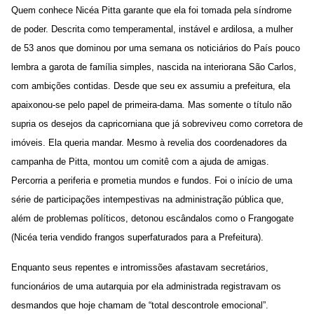
Quem conhece Nicéa Pitta garante que ela foi tomada pela síndrome
de poder. Descrita como temperamental, instável e ardilosa, a mulher
de 53 anos que dominou por uma semana os noticiários do País pouco
lembra a garota de família simples, nascida na interiorana São Carlos,
com ambições contidas. Desde que seu ex assumiu a prefeitura, ela
apaixonou-se pelo papel de primeira-dama. Mas somente o título não
supria os desejos da capricorniana que já sobreviveu como corretora de
imóveis. Ela queria mandar. Mesmo à revelia dos coordenadores da
campanha de Pitta, montou um comitê com a ajuda de amigas.
Percorria a periferia e prometia mundos e fundos. Foi o início de uma
série de participações intempestivas na administração pública que,
além de problemas políticos, detonou escândalos como o Frangogate
(Nicéa teria vendido frangos superfaturados para a Prefeitura).
Enquanto seus repentes e intromissões afastavam secretários,
funcionários de uma autarquia por ela administrada registravam os
desmandos que hoje chamam de “total descontrole emocional”.