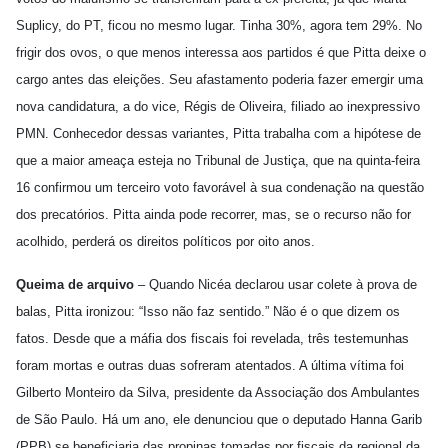
Suplicy, do PT, ficou no mesmo lugar. Tinha 30%, agora tem 29%. No
frigir dos ovos, o que menos interessa aos partidos é que Pitta deixe o
cargo antes das eleições. Seu afastamento poderia fazer emergir uma
nova candidatura, a do vice, Régis de Oliveira, filiado ao inexpressivo
PMN. Conhecedor dessas variantes, Pitta trabalha com a hipótese de
que a maior ameaça esteja no Tribunal de Justiça, que na quinta-feira
16 confirmou um terceiro voto favorável à sua condenação na questão
dos precatórios. Pitta ainda pode recorrer, mas, se o recurso não for
acolhido, perderá os direitos políticos por oito anos.
Queima de arquivo
– Quando Nicéa declarou usar colete à prova de
balas, Pitta ironizou: “Isso não faz sentido.” Não é o que dizem os
fatos. Desde que a máfia dos fiscais foi revelada, três testemunhas
foram mortas e outras duas sofreram atentados. A última vítima foi
Gilberto Monteiro da Silva, presidente da Associação dos Ambulantes
de São Paulo. Há um ano, ele denunciou que o deputado Hanna Garib
(PPB) se beneficiaria das propinas tomadas por fiscais da regional da