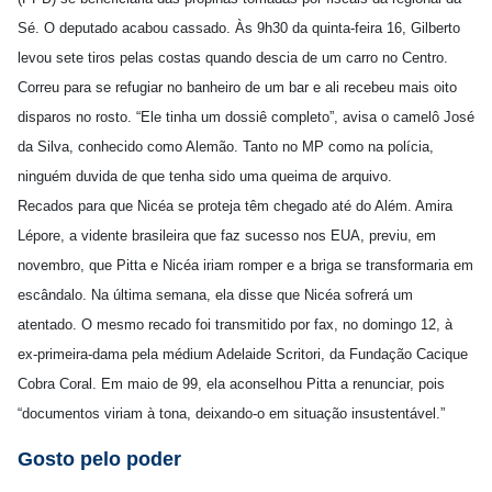
Sé. O deputado acabou cassado. Às 9h30 da quinta-feira 16, Gilberto
levou sete tiros pelas costas quando descia de um carro no Centro.
Correu para se refugiar no banheiro de um bar e ali recebeu mais oito
disparos no rosto. “Ele tinha um dossiê completo”, avisa o camelô José
da Silva, conhecido como Alemão. Tanto no MP como na polícia,
ninguém duvida de que tenha sido uma queima de arquivo.
Recados para que Nicéa se proteja têm chegado até do Além. Amira
Lépore, a vidente brasileira que faz sucesso nos EUA, previu, em
novembro, que Pitta e Nicéa iriam romper e a briga se transformaria em
escândalo. Na última semana, ela disse que Nicéa sofrerá um
atentado. O mesmo recado foi transmitido por fax, no domingo 12, à
ex-primeira-dama pela médium Adelaide Scritori, da Fundação Cacique
Cobra Coral. Em maio de 99, ela aconselhou Pitta a renunciar, pois
“documentos viriam à tona, deixando-o em situação insustentável.”
Gosto pelo poder