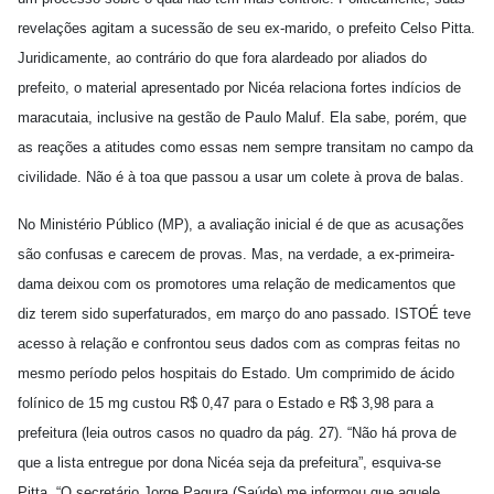
revelações agitam a sucessão de seu ex-marido, o prefeito Celso Pitta.
Juridicamente, ao contrário do que fora alardeado por aliados do
prefeito, o material apresentado por Nicéa relaciona fortes indícios de
maracutaia, inclusive na gestão de Paulo Maluf. Ela sabe, porém, que
as reações a atitudes como essas nem sempre transitam no campo da
civilidade. Não é à toa que passou a usar um colete à prova de balas.
No Ministério Público (MP), a avaliação inicial é de que as acusações
são confusas e carecem de provas. Mas, na verdade, a ex-primeira-
dama deixou com os promotores uma relação de medicamentos que
diz terem sido superfaturados, em março do ano passado. ISTOÉ teve
acesso à relação e confrontou seus dados com as compras feitas no
mesmo período pelos hospitais do Estado. Um comprimido de ácido
folínico de 15 mg custou R$ 0,47 para o Estado e R$ 3,98 para a
prefeitura (leia outros casos no quadro da pág. 27). “Não há prova de
que a lista entregue por dona Nicéa seja da prefeitura”, esquiva-se
Pitta. “O secretário Jorge Pagura (Saúde) me informou que aquele