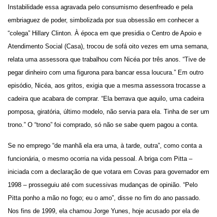
Instabilidade essa agravada pelo consumismo desenfreado e pela
embriaguez de poder, simbolizada por sua obsessão em conhecer a
“colega” Hillary Clinton. À época em que presidia o Centro de Apoio e
Atendimento Social (Casa), trocou de sofá oito vezes em uma semana,
relata uma assessora que trabalhou com Nicéa por três anos. “Tive de
pegar dinheiro com uma figurona para bancar essa loucura.” Em outro
episódio, Nicéa, aos gritos, exigia que a mesma assessora trocasse a
cadeira que acabara de comprar. “Ela berrava que aquilo, uma cadeira
pomposa, giratória, último modelo, não servia para ela. Tinha de ser um
trono.” O “trono” foi comprado, só não se sabe quem pagou a conta.
Se no emprego “de manhã ela era uma, à tarde, outra”, como conta a
funcionária, o mesmo ocorria na vida pessoal. A briga com Pitta –
iniciada com a declaração de que votara em Covas para governador em
1998 – prosseguiu até com sucessivas mudanças de opinião. “Pelo
Pitta ponho a mão no fogo; eu o amo”, disse no fim do ano passado.
Nos fins de 1999, ela chamou Jorge Yunes, hoje acusado por ela de