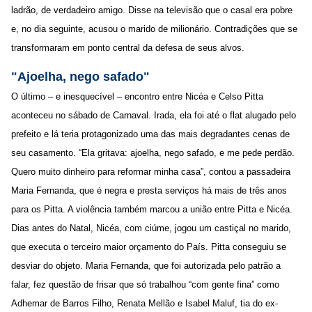
ladrão, de verdadeiro amigo. Disse na televisão que o casal era pobre
e, no dia seguinte, acusou o marido de milionário. Contradições que se
transformaram em ponto central da defesa de seus alvos.
"Ajoelha, nego safado"
O último – e inesquecível – encontro entre Nicéa e Celso Pitta
aconteceu no sábado de Carnaval. Irada, ela foi até o flat alugado pelo
prefeito e lá teria protagonizado uma das mais degradantes cenas de
seu casamento. “Ela gritava: ajoelha, nego safado, e me pede perdão.
Quero muito dinheiro para reformar minha casa”, contou a passadeira
Maria Fernanda, que é negra e presta serviços há mais de três anos
para os Pitta. A violência também marcou a união entre Pitta e Nicéa.
Dias antes do Natal, Nicéa, com ciúme, jogou um castiçal no marido,
que executa o terceiro maior orçamento do País. Pitta conseguiu se
desviar do objeto. Maria Fernanda, que foi autorizada pelo patrão a
falar, fez questão de frisar que só trabalhou “com gente fina” como
Adhemar de Barros Filho, Renata Mellão e Isabel Maluf, tia do ex-