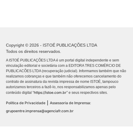
Copyright © 2026 - ISTOÉ PUBLICAÇÕES LTDA
Todos os direitos reservados.
A ISTOÉ PUBLICAÇÕES LTDA é um portal digital independente e sem
vinculação editorial e societária com a EDITORA TRES COMÉRCIO DE
PUBLICACÕES LTDA (recuperação judicial). Informamos também que não
realizamos cobranças e que também não oferecemos cancelamento do
contrato de assinatura da revista impressa de nome ISTOÉ, tampouco
autorizamos terceiros a fazê-lo, nos responsabilizamos apenas pelo
https://istoe.com.br
conteúdo digital “
” e seus respectivos sites.
|
Política de Privacidade
Assessoria de Imprensa:
grupoentre.imprensa@agenciafr.com.br