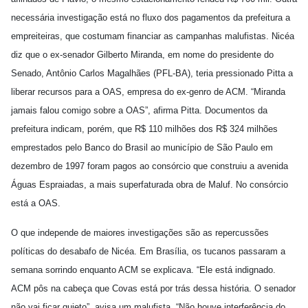
necessária investigação está no fluxo dos pagamentos da prefeitura a
empreiteiras, que costumam financiar as campanhas malufistas. Nicéa
diz que o ex-senador Gilberto Miranda, em nome do presidente do
Senado, Antônio Carlos Magalhães (PFL-BA), teria pressionado Pitta a
liberar recursos para a OAS, empresa do ex-genro de ACM. “Miranda
jamais falou comigo sobre a OAS”, afirma Pitta. Documentos da
prefeitura indicam, porém, que R$ 110 milhões dos R$ 324 milhões
emprestados pelo Banco do Brasil ao município de São Paulo em
dezembro de 1997 foram pagos ao consórcio que construiu a avenida
Águas Espraiadas, a mais superfaturada obra de Maluf. No consórcio
está a OAS.
O que independe de maiores investigações são as repercussões
políticas do desabafo de Nicéa. Em Brasília, os tucanos passaram a
semana sorrindo enquanto ACM se explicava. “Ele está indignado.
ACM pôs na cabeça que Covas está por trás dessa história. O senador
não vai ficar quieto”, avisa um malufista. “Não houve interferência do