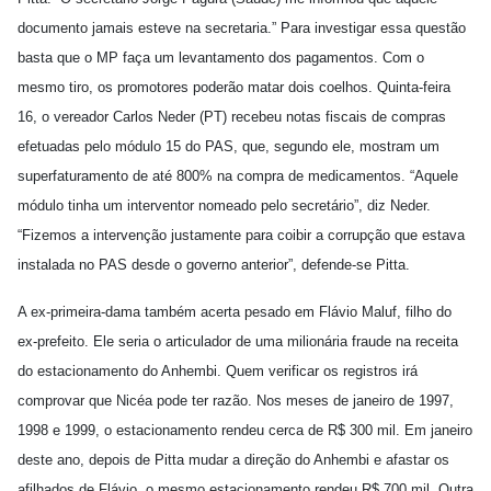
documento jamais esteve na secretaria.” Para investigar essa questão
basta que o MP faça um levantamento dos pagamentos. Com o
mesmo tiro, os promotores poderão matar dois coelhos. Quinta-feira
16, o vereador Carlos Neder (PT) recebeu notas fiscais de compras
efetuadas pelo módulo 15 do PAS, que, segundo ele, mostram um
superfaturamento de até 800% na compra de medicamentos. “Aquele
módulo tinha um interventor nomeado pelo secretário”, diz Neder.
“Fizemos a intervenção justamente para coibir a corrupção que estava
instalada no PAS desde o governo anterior”, defende-se Pitta.
A ex-primeira-dama também acerta pesado em Flávio Maluf, filho do
ex-prefeito. Ele seria o articulador de uma milionária fraude na receita
do estacionamento do Anhembi. Quem verificar os registros irá
comprovar que Nicéa pode ter razão. Nos meses de janeiro de 1997,
1998 e 1999, o estacionamento rendeu cerca de R$ 300 mil. Em janeiro
deste ano, depois de Pitta mudar a direção do Anhembi e afastar os
afilhados de Flávio, o mesmo estacionamento rendeu R$ 700 mil. Outra