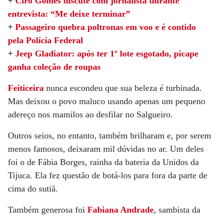
+
Ciro Gomes discute com jornalista durante
entrevista: “Me deixe terminar”
+
Passageiro quebra poltronas em voo e é contido
pela Polícia Federal
+
Jeep Gladiator: após ter 1º lote esgotado, picape
ganha coleção de roupas
Feiticeira
nunca escondeu que sua beleza é turbinada.
Mas deixou o povo maluco usando apenas um pequeno
adereço nos mamilos ao desfilar no Salgueiro.
Outros seios, no entanto, também brilharam e, por serem
menos famosos, deixaram mil dúvidas no ar. Um deles
foi o de Fábia Borges, rainha da bateria da Unidos da
Tijuca. Ela fez questão de botá-los para fora da parte de
cima do sutiã.
Também generosa foi
Fabiana Andrade
, sambista da