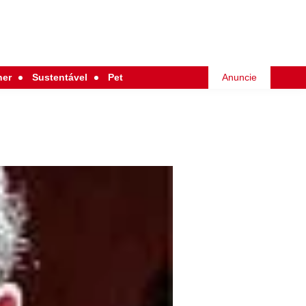
her
Sustentável
Pet
Anuncie