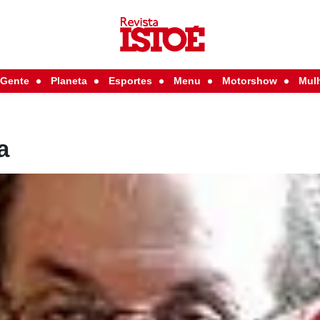
Gente
Planeta
Esportes
Menu
Motorshow
Mul
a