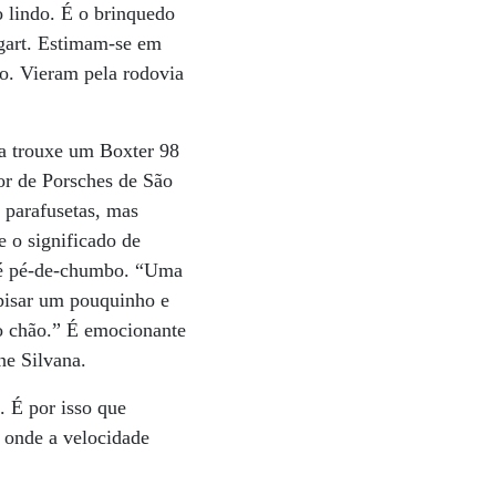
o lindo. É o brinquedo
tgart. Estimam-se em
so. Vieram pela rodovia
la trouxe um Boxter 98
dor de Porsches de São
 parafusetas, mas
 o significado de
a é pé-de-chumbo. “Uma
pisar um pouquinho e
no chão.” É emocionante
ne Silvana.
 É por isso que
 onde a velocidade