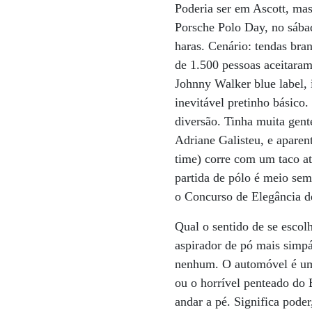
Poderia ser em Ascott, mas
Porsche Polo Day, no sábad
haras. Cenário: tendas br
de 1.500 pessoas aceitara
Johnny Walker blue label, 
inevitável pretinho básico
diversão. Tinha muita gent
Adriane Galisteu, e apare
time) corre com um taco at
partida de pólo é meio sem
o Concurso de Elegância d
Qual o sentido de se escol
aspirador de pó mais simp
nenhum. O automóvel é um 
ou o horrível penteado do
andar a pé. Significa pode