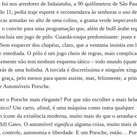
 foi nos arredores de Indaiatuba, a 90 quilômetros de São Pau
o 11, pedia traje esporte e recomendava às senhoras o uso d
ancas armadas no alto de uma colina, a grama verde impecave
m o convite para uma programação que, além de bufê árabe r
incluía um jogo de pólo. Guarda-roupa predominante: jeans e 
. Sem esquecer dos chapéus, claro, que a ventania insistia em 
e entediada. O pólo é um jogo cheio de regras, mais complic
ntemente não tem nenhum esquema tático – todo mundo (quatr
rás de uma bolinha. A torcida é discretíssima e ninguém xin
 graça, pelo menos para quem assiste, mas, felizmente, a princ
e Automóveis Porsche.
her o Porsche mais elegante? Por que não escolher a mais bela
ático? Um carro, afinal, é uma máquina como outra qualquer. 
ícone da existência moderna, muito mais do que o arranha-
 Bill Gates. O automóvel
significa
alguma coisa, muito mais do
r, controle, autonomia e liberdade. E um Porsche, então… Por