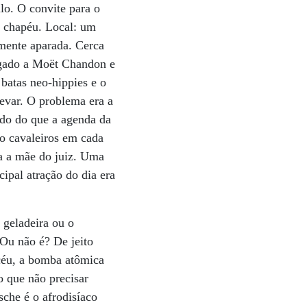
lo. O convite para o
e chapéu. Local: um
lmente aparada. Cerca
egado a Moët Chandon e
batas neo-hippies e o
levar. O problema era a
ado do que a agenda da
o cavaleiros em cada
ga a mãe do juiz. Uma
ipal atração do dia era
 geladeira ou o
Ou não é? De jeito
céu, a bomba atômica
 que não precisar
sche é o afrodisíaco