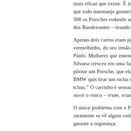
mais eficaz que existe. É i
que todo marmanjo gostaria
500 os Porsches rodando no
dos Bandeirantes – tirando
Apenas dois carros eram pi
vermelhinho, do seu irmão 
Paulo. Mulheres que enten
Silvana cresceu em uma fam
pilotar um Porsche, que e
BMW quis tirar um racha c
tchau.” O carrinho é sensa
ouvir o ronco –
vrum, vr
O único problema com o Po
raramente se vê algum rod
garante a segurança.