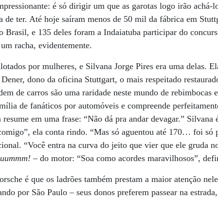
mpressionante: é só dirigir um que as garotas logo irão achá-l
 de ter. Até hoje saíram menos de 50 mil da fábrica em Stut
 Brasil, e 135 deles foram a Indaiatuba participar do concur
 um racha, evidentemente.
lotados por mulheres, e Silvana Jorge Pires era uma delas. E
Dener, dono da oficina Stuttgart, o mais respeitado restaura
dem de carros são uma raridade neste mundo de rebimbocas e
ília de fanáticos por automóveis e compreende perfeitamente
la resume em uma frase: “Não dá pra andar devagar.” Silvan
omigo”, ela conta rindo. “Mas só aguentou até 170… foi só 
cional. “Você entra na curva do jeito que vier que ele gruda 
uuuummm!
– do motor: “Soa como acordes maravilhosos”, defi
rsche é que os ladrões também prestam a maior atenção nele.
ando por São Paulo – seus donos preferem passear na estrada,