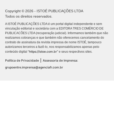
Copyright © 2026 - ISTOÉ PUBLICAÇÕES LTDA
Todos os direitos reservados.
A ISTOÉ PUBLICAÇÕES LTDA é um portal digital independente e sem
vinculação editorial e societária com a EDITORA TRES COMÉRCIO DE
PUBLICACÕES LTDA (recuperação judicial). Informamos também que não
realizamos cobranças e que também não oferecemos cancelamento do
contrato de assinatura da revista impressa de nome ISTOÉ, tampouco
autorizamos terceiros a fazê-lo, nos responsabilizamos apenas pelo
https://istoe.com.br
conteúdo digital “
” e seus respectivos sites.
|
Política de Privacidade
Assessoria de Imprensa:
grupoentre.imprensa@agenciafr.com.br