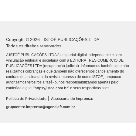
Copyright © 2026 - ISTOÉ PUBLICAÇÕES LTDA
Todos os direitos reservados.
A ISTOÉ PUBLICAÇÕES LTDA é um portal digital independente e sem
vinculação editorial e societária com a EDITORA TRES COMÉRCIO DE
PUBLICACÕES LTDA (recuperação judicial). Informamos também que não
realizamos cobranças e que também não oferecemos cancelamento do
contrato de assinatura da revista impressa de nome ISTOÉ, tampouco
autorizamos terceiros a fazê-lo, nos responsabilizamos apenas pelo
https://istoe.com.br
conteúdo digital “
” e seus respectivos sites.
|
Política de Privacidade
Assessoria de Imprensa:
grupoentre.imprensa@agenciafr.com.br