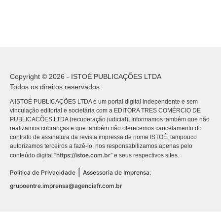
Copyright © 2026 - ISTOÉ PUBLICAÇÕES LTDA
Todos os direitos reservados.
A ISTOÉ PUBLICAÇÕES LTDA é um portal digital independente e sem
vinculação editorial e societária com a EDITORA TRES COMÉRCIO DE
PUBLICACÕES LTDA (recuperação judicial). Informamos também que não
realizamos cobranças e que também não oferecemos cancelamento do
contrato de assinatura da revista impressa de nome ISTOÉ, tampouco
autorizamos terceiros a fazê-lo, nos responsabilizamos apenas pelo
https://istoe.com.br
conteúdo digital “
” e seus respectivos sites.
|
Política de Privacidade
Assessoria de Imprensa:
grupoentre.imprensa@agenciafr.com.br