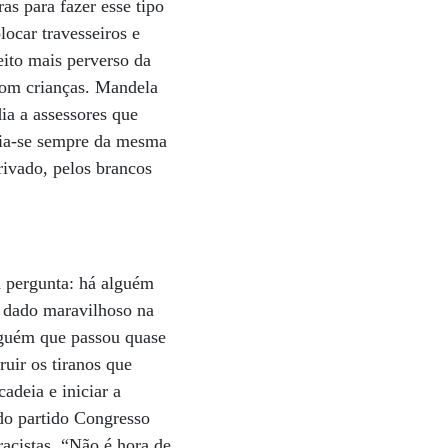
s para fazer esse tipo
ocar travesseiros e
ito mais perverso da
 com crianças. Mandela
ia a assessores que
dia-se sempre da mesma
ivado, pelos brancos
a pergunta: há alguém
 dado maravilhoso na
lguém que passou quase
uir os tiranos que
adeia e iniciar a
 do partido Congresso
racistas. “Não é hora de