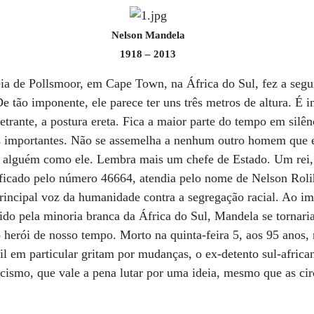
Nelson Mandela
1918 – 2013
ia de Pollsmoor, em Cape Town, na África do Sul, fez a segu
e tão imponente, ele parece ter uns três metros de altura. É 
etrante, a postura ereta. Fica a maior parte do tempo em silê
as importantes. Não se assemelha a nenhum outro homem que e
 alguém como ele. Lembra mais um chefe de Estado. Um rei, 
ificado pelo número 46664, atendia pelo nome de Nelson Roli
rincipal voz da humanidade contra a segregação racial. Ao imp
do pela minoria branca da África do Sul, Mandela se tornaria
o herói de nosso tempo. Morto na quinta-feira 5, aos 95 ano
l em particular gritam por mudanças, o ex-detento sul-afric
cismo, que vale a pena lutar por uma ideia, mesmo que as ci