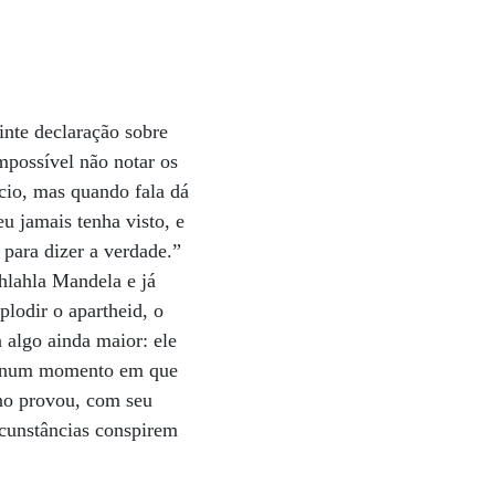
inte declaração sobre
impossível não notar os
ncio, mas quando fala dá
u jamais tenha visto, e
para dizer a verdade.”
hlahla Mandela e já
lodir o apartheid, o
 algo ainda maior: ele
s, num momento em que
ano provou, com seu
rcunstâncias conspirem