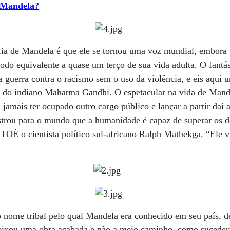
 Mandela?
afia de Mandela é que ele se tornou uma voz mundial, embora
odo equivalente a quase um terço de sua vida adulta. O fantást
a guerra contra o racismo sem o uso da violência, e eis aqu
s do indiano Mahatma Gandhi. O espetacular na vida de Mandel
 jamais ter ocupado outro cargo público e lançar a partir daí
rou para o mundo que a humanidade é capaz de superar os d
ISTOÉ o cientista político sul-africano Ralph Mathekga. “Ele
 nome tribal pelo qual Mandela era conhecido em seu país, d
eixou uma obra acabada e não a meio caminho, como sucedera