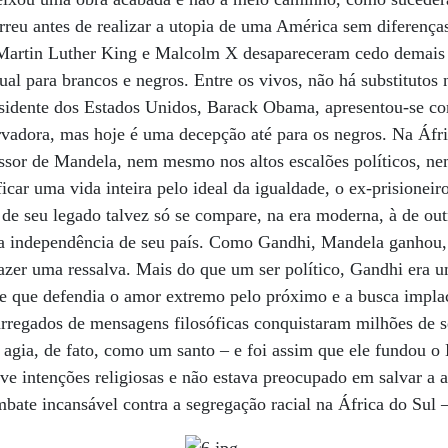
reu antes de realizar a utopia de uma América sem diferenças
s Martin Luther King e Malcolm X desapareceram cedo demais 
al para brancos e negros. Entre os vivos, não há substitutos
esidente dos Estados Unidos, Barack Obama, apresentou-se c
vadora, mas hoje é uma decepção até para os negros. Na Áfr
ssor de Mandela, nem mesmo nos altos escalões políticos, 
ficar uma vida inteira pelo ideal da igualdade, o ex-prisioneir
de seu legado talvez só se compare, na era moderna, à de out
 independência de seu país. Como Gandhi, Mandela ganhou, 
azer uma ressalva. Mais do que um ser político, Gandhi era um
e que defendia o amor extremo pelo próximo e a busca impla
rregados de mensagens filosóficas conquistaram milhões de s
e agia, de fato, como um santo – e foi assim que ele fundou 
ve intenções religiosas e não estava preocupado em salvar a
bate incansável contra a segregação racial na África do Sul 