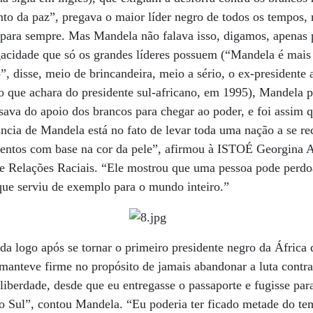
to da paz”, pregava o maior líder negro de todos os tempos
para sempre. Mas Mandela não falava isso, digamos, apenas p
gacidade que só os grandes líderes possuem (“Mandela é mais 
, disse, meio de brincandeira, meio a sério, o ex-presidente 
o que achara do presidente sul-africano, em 1995), Mandela 
isava do apoio dos brancos para chegar ao poder, e foi assim
ncia de Mandela está no fato de levar toda uma nação a se re
mentos com base na cor da pele”, afirmou à ISTOÉ Georgina A
de Relações Raciais. “Ele mostrou que uma pessoa pode perdo
que serviu de exemplo para o mundo inteiro.”
a logo após se tornar o primeiro presidente negro da África 
manteve firme no propósito de jamais abandonar a luta contra
iberdade, desde que eu entregasse o passaporte e fugisse para
do Sul”, contou Mandela. “Eu poderia ter ficado metade do te