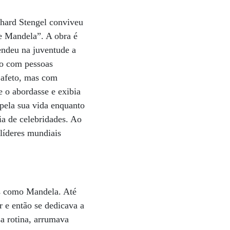
chard Stengel conviveu
de Mandela”. A obra é
fendeu na juventude a
rio com pessoas
 afeto, mas com
 o abordasse e exibia
pela sua vida enquanto
a de celebridades. Ao
líderes mundiais
es como Mandela. Até
 e então se dedicava a
sa rotina, arrumava