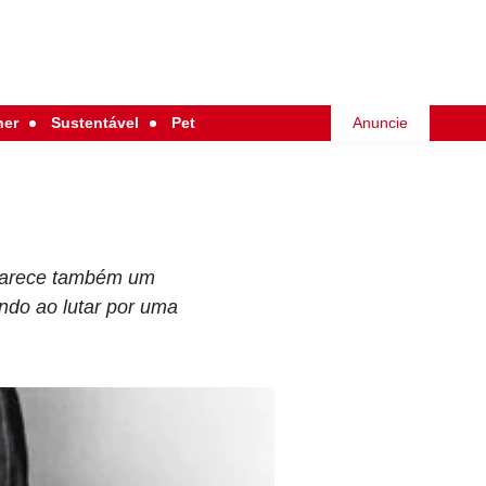
her
Sustentável
Pet
Anuncie
saparece também um
do ao lutar por uma