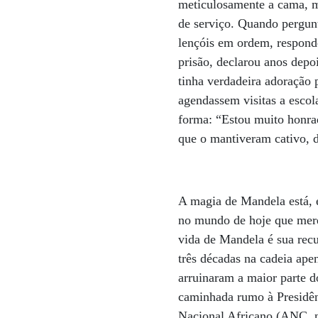
meticulosamente a cama, m
de serviço. Quando pergunt
lençóis em ordem, respond
prisão, declarou anos depo
tinha verdadeira adoração 
agendassem visitas a esco
forma: “Estou muito honra
que o mantiveram cativo, d
A magia de Mandela está, 
no mundo de hoje que mere
vida de Mandela é sua rec
três décadas na cadeia ape
arruinaram a maior parte d
caminhada rumo à Presidênc
Nacional Africano (ANC, na