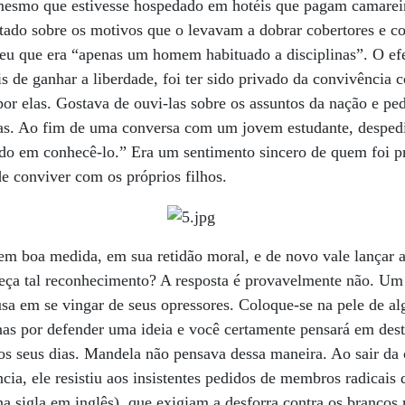
esmo que estivesse hospedado em hotéis que pagam camareira
ado sobre os motivos que o levavam a dobrar cobertores e col
eu que era “apenas um homem habituado a disciplinas”. O efe
is de ganhar a liberdade, foi ter sido privado da convivência
por elas. Gostava de ouvi-las sobre os assuntos da nação e ped
las. Ao fim de uma conversa com um jovem estudante, despe
do em conhecê-lo.” Era um sentimento sincero de quem foi pr
e conviver com os próprios filhos.
em boa medida, em sua retidão moral, e de novo vale lançar 
ça tal reconhecimento? A resposta é provavelmente não. Um
usa em se vingar de seus opressores. Coloque-se na pele de a
nas por defender uma ideia e você certamente pensará em destr
os seus dias. Mandela não pensava dessa maneira. Ao sair da c
ia, ele resistiu aos insistentes pedidos de membros radicais
 sigla em inglês), que exigiam a desforra contra os brancos 