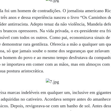
la foi um homem de contradições. O jornalista americano Ri
 três anos e dessa experiência nasceu o livro “Os Caminhos 
líder antirracista. Adepto tenaz da não violência, Mandela de
os brancos opressores. Na vida privada, o ex-presidente era f
nsível com todos os outros. Como pai, economizava sinais de
 demonstrar rara gentileza. Oferecia a mão a qualquer um que
soa, só que jamais soube o nome dos seguranças que zelavam 
 um homem do povo e ao mesmo tempo desfrutava da companhi
 não se importava em comer com as mãos, mas em almoços com 
ua postura aristocrática.
deixa marcas indeléveis em qualquer um, inclusive em gigant
adquiridas no cativeiro. Acordava sempre antes do amanhecer
ísicos. Depois, revigorava-se com um banho de sol. Antes des