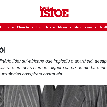
Gente
Planeta
Esportes
Menu
Motorshow
Mul
ói
inário líder sul-africano que implodiu o apartheid, de
is raro em nosso tempo: alguém capaz de mudar o mun
cunstâncias conspirem contra ela