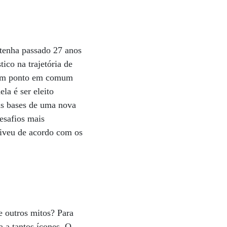
 tenha passado 27 anos
ico na trajetória de
i um ponto em comum
a é ser eleito
 as bases de uma nova
esafios mais
 viveu de acordo com os
e outros mitos? Para
 a tantos ícones. O