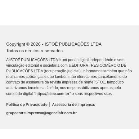
Copyright © 2026 - ISTOÉ PUBLICAÇÕES LTDA
Todos os direitos reservados.
A ISTOÉ PUBLICAÇÕES LTDA é um portal digital independente e sem
vinculação editorial e societária com a EDITORA TRES COMÉRCIO DE
PUBLICACÕES LTDA (recuperação judicial). Informamos também que não
realizamos cobranças e que também não oferecemos cancelamento do
contrato de assinatura da revista impressa de nome ISTOÉ, tampouco
autorizamos terceiros a fazê-lo, nos responsabilizamos apenas pelo
https://istoe.com.br
conteúdo digital “
” e seus respectivos sites.
|
Política de Privacidade
Assessoria de Imprensa:
grupoentre.imprensa@agenciafr.com.br