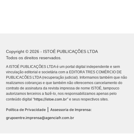
Copyright © 2026 - ISTOÉ PUBLICAÇÕES LTDA
Todos os direitos reservados.
A ISTOÉ PUBLICAÇÕES LTDA é um portal digital independente e sem
vinculação editorial e societária com a EDITORA TRES COMÉRCIO DE
PUBLICACÕES LTDA (recuperação judicial). Informamos também que não
realizamos cobranças e que também não oferecemos cancelamento do
contrato de assinatura da revista impressa de nome ISTOÉ, tampouco
autorizamos terceiros a fazê-lo, nos responsabilizamos apenas pelo
https://istoe.com.br
conteúdo digital “
” e seus respectivos sites.
|
Política de Privacidade
Assessoria de Imprensa:
grupoentre.imprensa@agenciafr.com.br