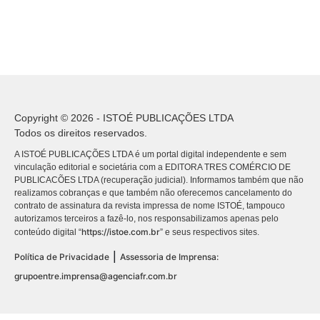
Copyright © 2026 - ISTOÉ PUBLICAÇÕES LTDA
Todos os direitos reservados.
A ISTOÉ PUBLICAÇÕES LTDA é um portal digital independente e sem
vinculação editorial e societária com a EDITORA TRES COMÉRCIO DE
PUBLICACÕES LTDA (recuperação judicial). Informamos também que não
realizamos cobranças e que também não oferecemos cancelamento do
contrato de assinatura da revista impressa de nome ISTOÉ, tampouco
autorizamos terceiros a fazê-lo, nos responsabilizamos apenas pelo
https://istoe.com.br
conteúdo digital “
” e seus respectivos sites.
|
Política de Privacidade
Assessoria de Imprensa:
grupoentre.imprensa@agenciafr.com.br