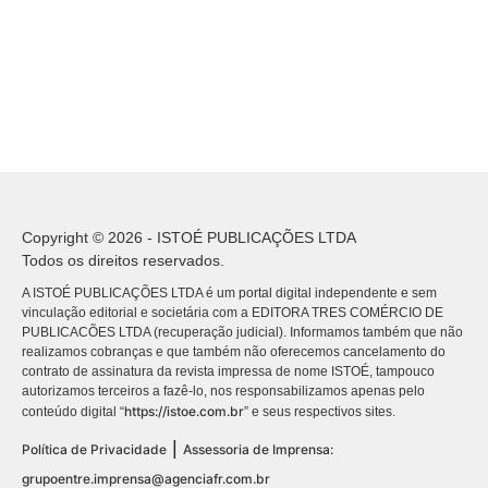
Copyright © 2026 - ISTOÉ PUBLICAÇÕES LTDA
Todos os direitos reservados.
A ISTOÉ PUBLICAÇÕES LTDA é um portal digital independente e sem
vinculação editorial e societária com a EDITORA TRES COMÉRCIO DE
PUBLICACÕES LTDA (recuperação judicial). Informamos também que não
realizamos cobranças e que também não oferecemos cancelamento do
contrato de assinatura da revista impressa de nome ISTOÉ, tampouco
autorizamos terceiros a fazê-lo, nos responsabilizamos apenas pelo
https://istoe.com.br
conteúdo digital “
” e seus respectivos sites.
|
Política de Privacidade
Assessoria de Imprensa:
grupoentre.imprensa@agenciafr.com.br