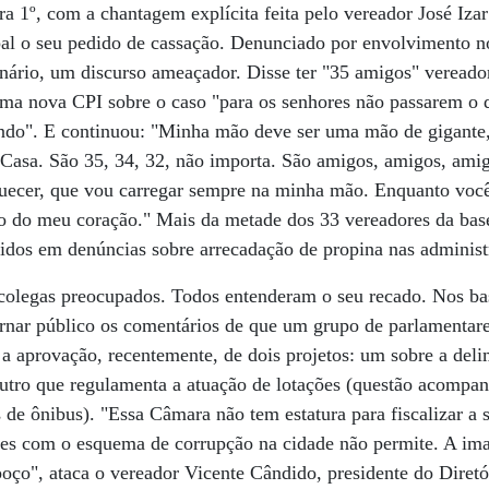
ira 1º, com a chantagem explícita feita pelo vereador José Iza
al o seu pedido de cassação. Denunciado por envolvimento 
enário, um discurso ameaçador. Disse ter "35 amigos" veread
uma nova CPI sobre o caso "para os senhores não passarem o 
endo". E continuou: "Minha mão deve ser uma mão de gigante
Casa. São 35, 34, 32, não importa. São amigos, amigos, amig
quecer, que vou carregar sempre na minha mão. Enquanto voc
o do meu coração." Mais da metade dos 33 vereadores da base 
idos em denúncias sobre arrecadação de propina nas administr
 colegas preocupados. Todos entenderam o seu recado. Nos ba
ornar público os comentários de que um grupo de parlamentare
a aprovação, recentemente, de dois projetos: um sobre a deli
outro que regulamenta a atuação de lotações (questão acompa
 de ônibus). "Essa Câmara não tem estatura para fiscalizar a s
es com o esquema de corrupção na cidade não permite. A im
poço", ataca o vereador Vicente Cândido, presidente do Diret