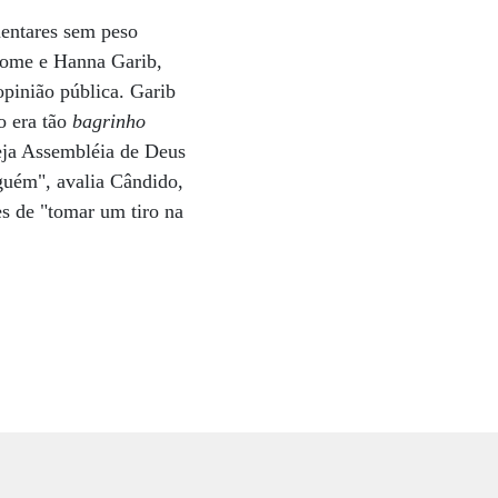
entares sem peso
scome e Hanna Garib,
opinião pública. Garib
o era tão
bagrinho
eja Assembléia de Deus
nguém", avalia Cândido,
s de "tomar um tiro na