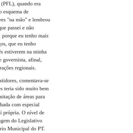
r (PFL), quando era
no esquema de
ores "na mão" e lembrou
que passei e não
, porque eu tenho mais
os, que eu tenho
ês estiverem na minha
governista, afinal,
ações regionais.
stidores, comentava-se
s teria sido muito bem
mitação de áreas para
nhada com especial
i própria. O nível de
agem do Legislativo
ório Municipal do PT.