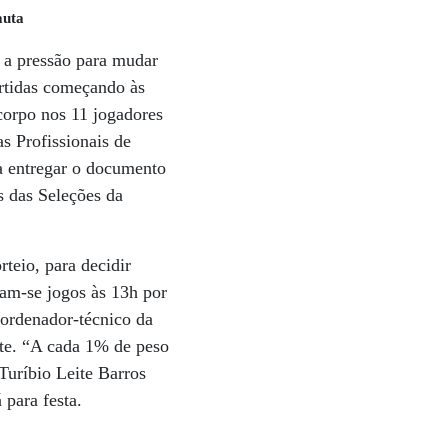
auta
á a pressão para mudar
rtidas começando às
corpo nos 11 jogadores
s Profissionais de
fa entregar o documento
s das Seleções da
teio, para decidir
cam-se jogos às 13h por
oordenador-técnico da
ete. “A cada 1% de peso
 Turíbio Leite Barros
 para festa.