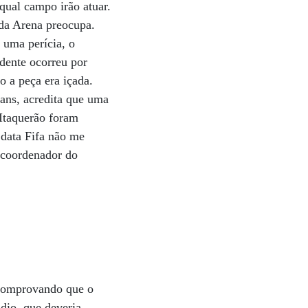
qual campo irão atuar.
 da Arena preocupa.
a uma perícia, o
idente ocorreu por
 a peça era içada.
ans, acredita que uma
 Itaquerão foram
 data Fifa não me
, coordenador do
s comprovando que o
ádio, que deveria