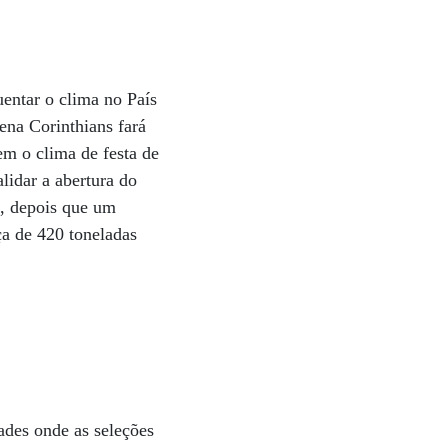
entar o clima no País
rena Corinthians fará
em o clima de festa de
lidar a abertura do
s, depois que um
ça de 420 toneladas
ades onde as seleções