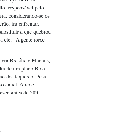
llo, responsável pelo
sta, considerando-se os
rão, irá enfrentar.
substituir a que quebrou
a ele. “A gente torce
, em Brasília e Manaus,
lta de um plano B da
ão do Itaquerão. Pesa
so anual. A rede
resentantes de 209
,