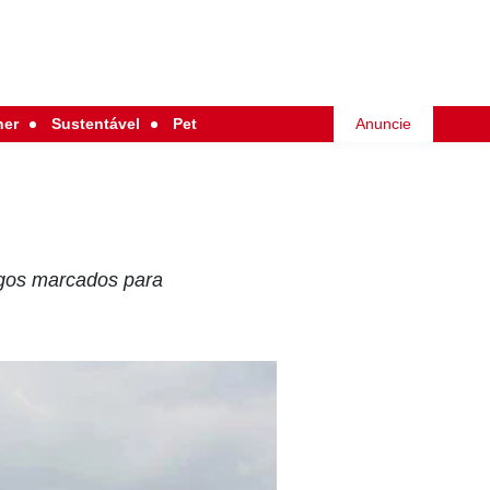
her
Sustentável
Pet
Anuncie
ogos marcados para