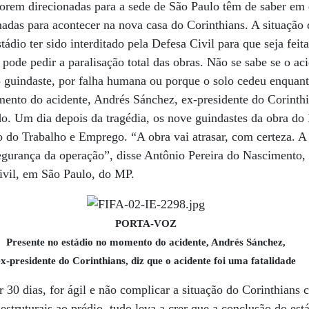
e forem direcionadas para a sede de São Paulo têm de saber em 
madas para acontecer na nova casa do Corinthians. A situação
dio ter sido interditado pela Defesa Civil para que seja feit
 pode pedir a paralisação total das obras. Não se sabe se o ac
 guindaste, por falha humana ou porque o solo cedeu enquanto
mento do acidente, Andrés Sánchez, ex-presidente do Corinthi
ido. Um dia depois da tragédia, os nove guindastes da obra do
io do Trabalho e Emprego. “A obra vai atrasar, com certeza. A
segurança da operação”, disse Antônio Pereira do Nascimento
vil, em São Paulo, do MP.
PORTA-VOZ
Presente no estádio no momento do acidente, Andrés Sánchez,
ex-presidente do Corinthians, diz que o acidente foi uma fatalidade
ar 30 dias, for ágil e não complicar a situação do Corinthian
struturais ao prédio, tudo leva a crer que a conclusão do est