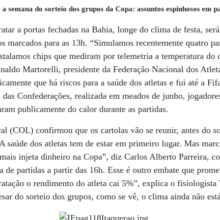
 a semana do sorteio dos grupos da Copa: assuntos espinhosos em p
ratar a portas fechadas na Bahia, longe do clima de festa, ser
gos marcados para as 13h. “Simulamos recentemente quatro pa
stalamos chips que mediram por telemetria a temperatura do 
naldo Martorelli, presidente da Federação Nacional dos Atleta
icamente que há riscos para a saúde dos atletas e fui até a Fi
a das Confederações, realizada em meados de junho, jogadore
aram publicamente do calor durante as partidas.
 (COL) confirmou que os cartolas vão se reunir, antes do sor
A saúde dos atletas tem de estar em primeiro lugar. Mas mar
mais injeta dinheiro na Copa”, diz Carlos Alberto Parreira, c
ta de partidas a partir das 16h. Esse é outro embate que prom
atação o rendimento do atleta cai 5%”, explica o fisiologista
esar do sorteio dos grupos, como se vê, o clima ainda não está