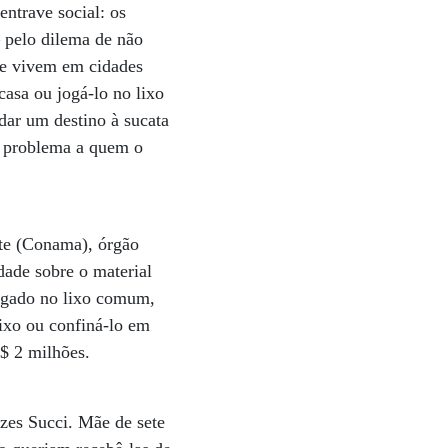
ntrave social: os
– pelo dilema de não
que vivem em cidades
casa ou jogá-lo no lixo
dar um destino à sucata
o problema a quem o
nte (Conama), órgão
dade sobre o material
ogado no lixo comum,
lixo ou confiná-lo em
R$ 2 milhões.
ezes Succi. Mãe de sete