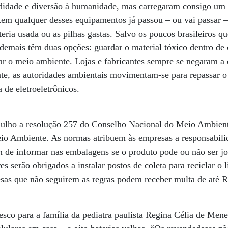
idade e diversão à humanidade, mas carregaram consigo um e
tem qualquer desses equipamentos já passou – ou vai passar 
teria usada ou as pilhas gastas. Salvo os poucos brasileiros 
 demais têm duas opções: guardar o material tóxico dentro de 
ar o meio ambiente. Lojas e fabricantes sempre se negaram a 
ente, as autoridades ambientais movimentam-se para repassar 
a de eletroeletrônicos.
e julho a resolução 257 do Conselho Nacional do Meio Ambie
eio Ambiente. As normas atribuem às empresas a responsabili
 de informar nas embalagens se o produto pode ou não ser j
es serão obrigados a instalar postos de coleta para reciclar o 
esas que não seguirem as regras podem receber multa de até 
resco para a família da pediatra paulista Regina Célia de Men