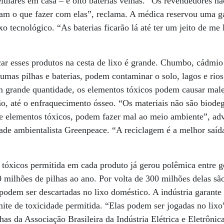
elulares em casa – e oito baterias velhas. “Os revendedores n
iam o que fazer com elas”, reclama. A médica reservou uma g
o tecnológico. “As baterias ficarão lá até ter um jeito de me l
ar esses produtos na cesta de lixo é grande. Chumbo, cádmio
lgumas pilhas e baterias, podem contaminar o solo, lagos e rio
 grande quantidade, os elementos tóxicos podem causar male
são, até o enfraquecimento ósseo. “Os materiais não são biod
 elementos tóxicos, podem fazer mal ao meio ambiente”, adve
dade ambientalista Greenpeace. “A reciclagem é a melhor saíd
tóxicos permitida em cada produto já gerou polêmica entre g
milhões de pilhas ao ano. Por volta de 300 milhões delas são
odem ser descartadas no lixo doméstico. A indústria garante
ite de toxicidade permitida. “Elas podem ser jogadas no lixo
has da Associação Brasileira da Indústria Elétrica e Eletrônic