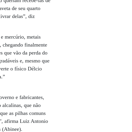
ão queriam recebê-las de
aveta de seu quarto
ivrar delas”, diz
 e mercúrio, metais
s, chegando finalmente
s que vão da perda do
egradáveis e, mesmo que
rte o físico Délcio
a.”
overno e fabricantes,
 alcalinas, que não
 que as pilhas comuns
”, afirma Luiz Antonio
a (Abinee).