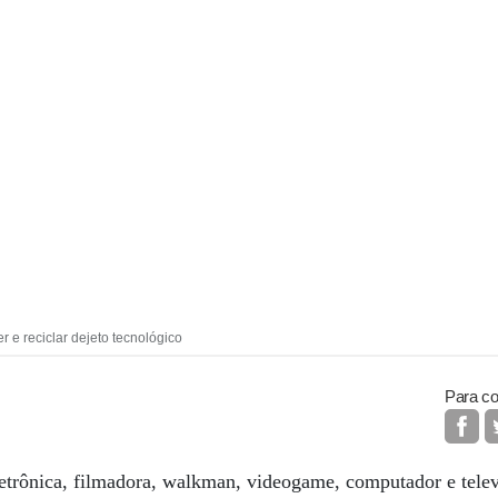
 e reciclar dejeto tecnológico
Para co
letrônica, filmadora, walkman, videogame, computador e telev