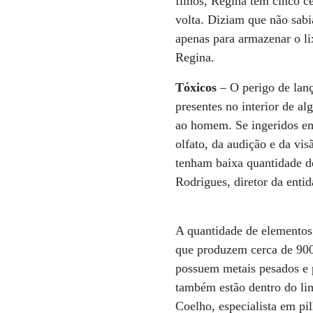
filhos, Regina tem cinco c
volta. Diziam que não sab
apenas para armazenar o lix
Regina.
Tóxicos
– O perigo de lanç
presentes no interior de a
ao homem. Se ingeridos em
olfato, da audição e da vi
tenham baixa quantidade de
Rodrigues, diretor da enti
A quantidade de elementos 
que produzem cerca de 900 
possuem metais pesados e p
também estão dentro do lim
Coelho, especialista em pil