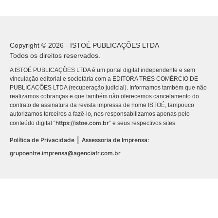
Copyright © 2026 - ISTOÉ PUBLICAÇÕES LTDA
Todos os direitos reservados.
A ISTOÉ PUBLICAÇÕES LTDA é um portal digital independente e sem
vinculação editorial e societária com a EDITORA TRES COMÉRCIO DE
PUBLICACÕES LTDA (recuperação judicial). Informamos também que não
realizamos cobranças e que também não oferecemos cancelamento do
contrato de assinatura da revista impressa de nome ISTOÉ, tampouco
autorizamos terceiros a fazê-lo, nos responsabilizamos apenas pelo
https://istoe.com.br
conteúdo digital “
” e seus respectivos sites.
|
Política de Privacidade
Assessoria de Imprensa:
grupoentre.imprensa@agenciafr.com.br