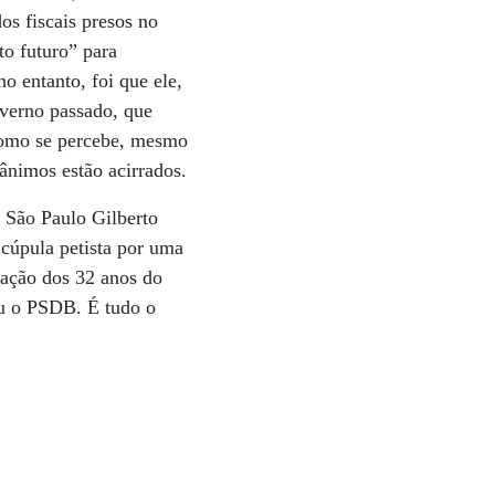
s fiscais presos no
to futuro” para
o entanto, foi que ele,
overno passado, que
 Como se percebe, mesmo
ânimos estão acirrados.
e São Paulo Gilberto
 cúpula petista por uma
ração dos 32 anos do
ou o PSDB. É tudo o