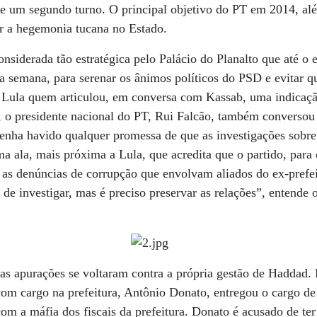
o de um segundo turno. O principal objetivo do PT em 2014, al
ar a hegemonia tucana no Estado.
nsiderada tão estratégica pelo Palácio do Planalto que até o 
a semana, para serenar os ânimos políticos do PSD e evitar q
 Lula quem articulou, em conversa com Kassab, uma indicaçã
, o presidente nacional do PT, Rui Falcão, também conversou
enha havido qualquer promessa de que as investigações sobre 
a ala, mais próxima a Lula, que acredita que o partido, para 
as denúncias de corrupção que envolvam aliados do ex-prefe
, de investigar, mas é preciso preservar as relações”, entende
s apurações se voltaram contra a própria gestão de Haddad. N
a com cargo na prefeitura, Antônio Donato, entregou o cargo de
om a máfia dos fiscais da prefeitura. Donato é acusado de te