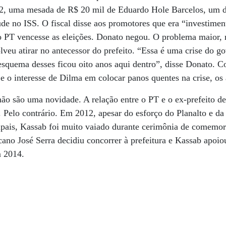
2, uma mesada de R$ 20 mil de Eduardo Hole Barcelos, um do
de no ISS. O fiscal disse aos promotores que era “investimen
 PT vencesse as eleições. Donato negou. O problema maior, n
veu atirar no antecessor do prefeito. “Essa é uma crise do g
esquema desses ficou oito anos aqui dentro”, disse Donato.
e o interesse de Dilma em colocar panos quentes na crise, os 
 não são uma novidade. A relação entre o PT e o ex-prefeito d
. Pelo contrário. Em 2012, apesar do esforço do Planalto e da
cipais, Kassab foi muito vaiado durante cerimônia de comemo
cano José Serra decidiu concorrer à prefeitura e Kassab apoi
m 2014.