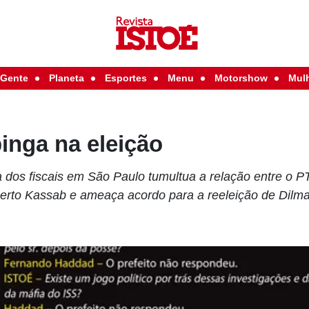
Gente
Planeta
Esportes
Menu
Motorshow
Mul
inga na eleição
a dos fiscais em São Paulo tumultua a relação entre o 
erto Kassab e ameaça acordo para a reeleição de Dilm