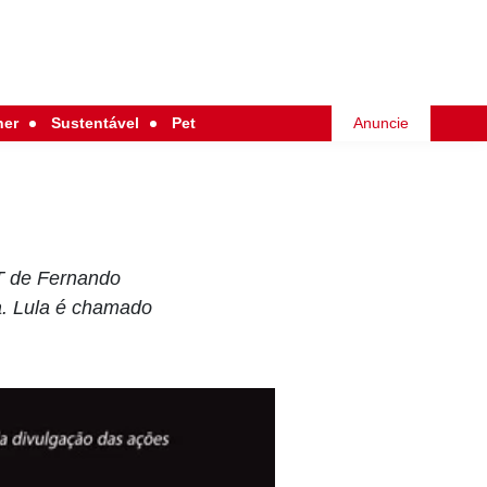
her
Sustentável
Pet
Anuncie
PT de Fernando
a. Lula é chamado