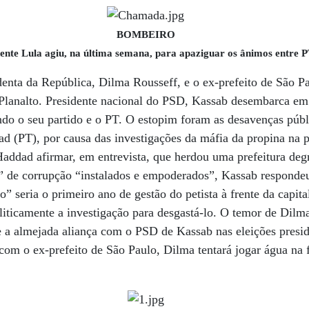
BOMBEIRO
ente Lula agiu, na última semana, para apaziguar os ânimos entre 
identa da República, Dilma Rousseff, e o ex-prefeito de São P
 Planalto. Presidente nacional do PSD, Kassab desembarca em
ndo o seu partido e o PT. O estopim foram as desavenças públ
 (PT), por causa das investigações da máfia da propina na pr
addad afirmar, em entrevista, que herdou uma prefeitura deg
” de corrupção “instalados e empoderados”, Kassab respond
 seria o primeiro ano de gestão do petista à frente da capita
oliticamente a investigação para desgastá-lo. O temor de Dilm
ize a almejada aliança com o PSD de Kassab nas eleições presi
 com o ex-prefeito de São Paulo, Dilma tentará jogar água na f