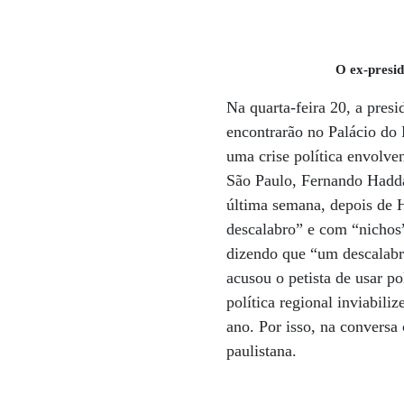
O ex-presid
Na quarta-feira 20, a pres
encontrarão no Palácio do
uma crise política envolve
São Paulo, Fernando Haddad
última semana, depois de H
descalabro” e com “nichos
dizendo que “um descalabro”
acusou o petista de usar p
política regional inviabil
ano. Por isso, na conversa
paulistana.