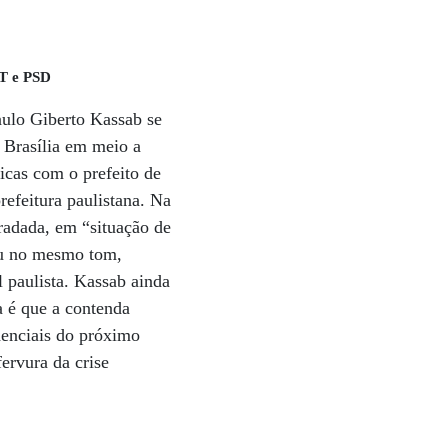
PT e PSD
aulo Giberto Kassab se
 Brasília em meio a
icas com o prefeito de
efeitura paulistana. Na
radada, em “situação de
eu no mesmo tom,
l paulista. Kassab ainda
a é que a contenda
denciais do próximo
ervura da crise