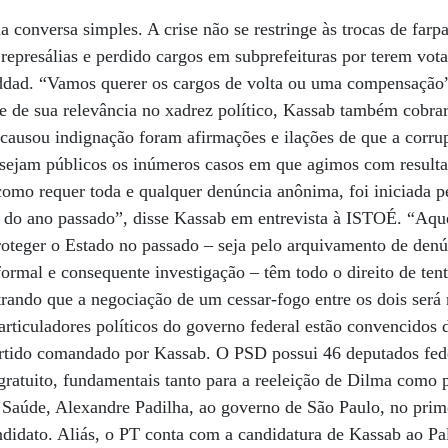
 conversa simples. A crise não se restringe às trocas de farp
represálias e perdido cargos em subprefeituras por terem vot
ddad. “Vamos querer os cargos de volta ou uma compensação
e de sua relevância no xadrez político, Kassab também cobra
 causou indignação foram afirmações e ilações de que a corr
sejam públicos os inúmeros casos em que agimos com result
 como requer toda e qualquer denúncia anônima, foi iniciada 
do ano passado”, disse Kassab em entrevista à ISTOÉ. “Aque
oteger o Estado no passado – seja pelo arquivamento de denún
rmal e consequente investigação – têm todo o direito de tenta
ando que a negociação de um cessar-fogo entre os dois será
articuladores políticos do governo federal estão convencidos 
rtido comandado por Kassab. O PSD possui 46 deputados fede
 gratuito, fundamentais tanto para a reeleição de Dilma como 
a Saúde, Alexandre Padilha, ao governo de São Paulo, no pri
ndidato. Aliás, o PT conta com a candidatura de Kassab ao Pa