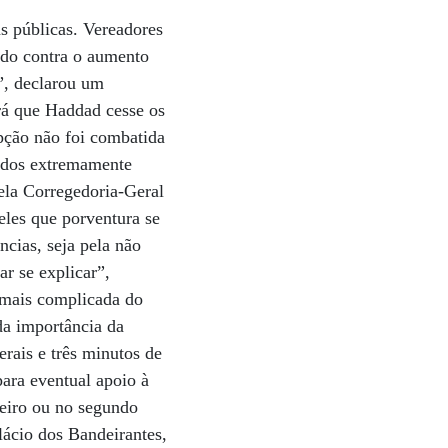
as públicas. Vereadores
ado contra o aumento
”, declarou um
rá que Haddad cesse os
upção não foi combatida
ados extremamente
pela Corregedoria-Geral
les que porventura se
cias, seja pela não
r se explicar”,
 mais complicada do
da importância da
rais e três minutos de
para eventual apoio à
meiro ou no segundo
lácio dos Bandeirantes,