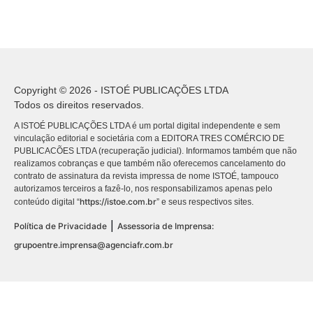
Copyright © 2026 - ISTOÉ PUBLICAÇÕES LTDA
Todos os direitos reservados.
A ISTOÉ PUBLICAÇÕES LTDA é um portal digital independente e sem
vinculação editorial e societária com a EDITORA TRES COMÉRCIO DE
PUBLICACÕES LTDA (recuperação judicial). Informamos também que não
realizamos cobranças e que também não oferecemos cancelamento do
contrato de assinatura da revista impressa de nome ISTOÉ, tampouco
autorizamos terceiros a fazê-lo, nos responsabilizamos apenas pelo
https://istoe.com.br
conteúdo digital “
” e seus respectivos sites.
|
Política de Privacidade
Assessoria de Imprensa:
grupoentre.imprensa@agenciafr.com.br