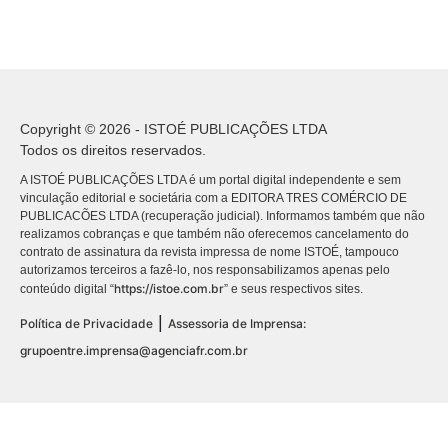
Copyright © 2026 - ISTOÉ PUBLICAÇÕES LTDA
Todos os direitos reservados.
A ISTOÉ PUBLICAÇÕES LTDA é um portal digital independente e sem
vinculação editorial e societária com a EDITORA TRES COMÉRCIO DE
PUBLICACÕES LTDA (recuperação judicial). Informamos também que não
realizamos cobranças e que também não oferecemos cancelamento do
contrato de assinatura da revista impressa de nome ISTOÉ, tampouco
autorizamos terceiros a fazê-lo, nos responsabilizamos apenas pelo
https://istoe.com.br
conteúdo digital “
” e seus respectivos sites.
|
Política de Privacidade
Assessoria de Imprensa:
grupoentre.imprensa@agenciafr.com.br