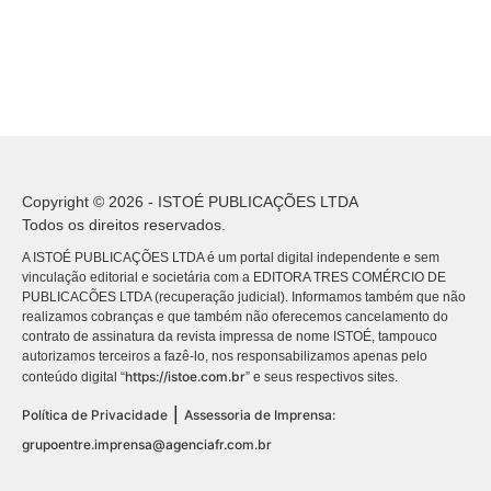
Copyright © 2026 - ISTOÉ PUBLICAÇÕES LTDA
Todos os direitos reservados.
A ISTOÉ PUBLICAÇÕES LTDA é um portal digital independente e sem
vinculação editorial e societária com a EDITORA TRES COMÉRCIO DE
PUBLICACÕES LTDA (recuperação judicial). Informamos também que não
realizamos cobranças e que também não oferecemos cancelamento do
contrato de assinatura da revista impressa de nome ISTOÉ, tampouco
autorizamos terceiros a fazê-lo, nos responsabilizamos apenas pelo
https://istoe.com.br
conteúdo digital “
” e seus respectivos sites.
|
Política de Privacidade
Assessoria de Imprensa:
grupoentre.imprensa@agenciafr.com.br