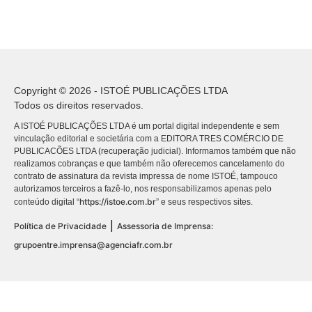
Copyright © 2026 - ISTOÉ PUBLICAÇÕES LTDA
Todos os direitos reservados.
A ISTOÉ PUBLICAÇÕES LTDA é um portal digital independente e sem
vinculação editorial e societária com a EDITORA TRES COMÉRCIO DE
PUBLICACÕES LTDA (recuperação judicial). Informamos também que não
realizamos cobranças e que também não oferecemos cancelamento do
contrato de assinatura da revista impressa de nome ISTOÉ, tampouco
autorizamos terceiros a fazê-lo, nos responsabilizamos apenas pelo
https://istoe.com.br
conteúdo digital “
” e seus respectivos sites.
|
Política de Privacidade
Assessoria de Imprensa:
grupoentre.imprensa@agenciafr.com.br