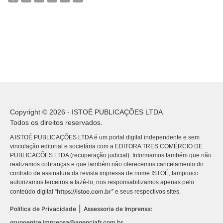
Copyright © 2026 - ISTOÉ PUBLICAÇÕES LTDA
Todos os direitos reservados.
A ISTOÉ PUBLICAÇÕES LTDA é um portal digital independente e sem
vinculação editorial e societária com a EDITORA TRES COMÉRCIO DE
PUBLICACÕES LTDA (recuperação judicial). Informamos também que não
realizamos cobranças e que também não oferecemos cancelamento do
contrato de assinatura da revista impressa de nome ISTOÉ, tampouco
autorizamos terceiros a fazê-lo, nos responsabilizamos apenas pelo
https://istoe.com.br
conteúdo digital “
” e seus respectivos sites.
|
Política de Privacidade
Assessoria de Imprensa:
grupoentre.imprensa@agenciafr.com.br