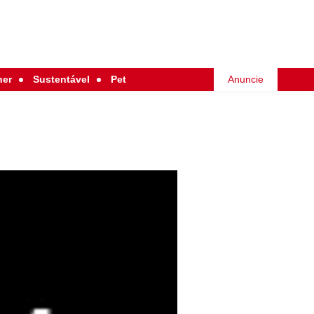
her
Sustentável
Pet
Anuncie