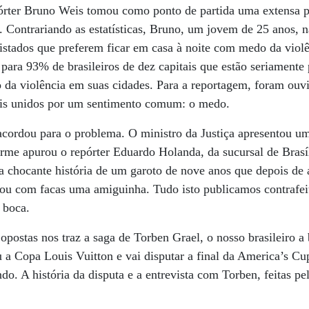
pórter Bruno Weis tomou como ponto de partida uma extensa p
 Contrariando as estatísticas, Bruno, um jovem de 25 anos, n
istados que preferem ficar em casa à noite com medo da viol
para 93% de brasileiros de dez capitais que estão seriament
 da violência em suas cidades. Para a reportagem, foram ouv
iais unidos por um sentimento comum: o medo.
cordou para o problema. O ministro da Justiça apresentou u
orme apurou o repórter Eduardo Holanda, da sucursal de Bras
a chocante história de um garoto de nove anos que depois de a
cou com facas uma amiguinha. Tudo isto publicamos contrafe
 boca.
postas nos traz a saga de Torben Grael, o nosso brasileiro 
u a Copa Louis Vuitton e vai disputar a final da America’s Cup
. A história da disputa e a entrevista com Torben, feitas pel