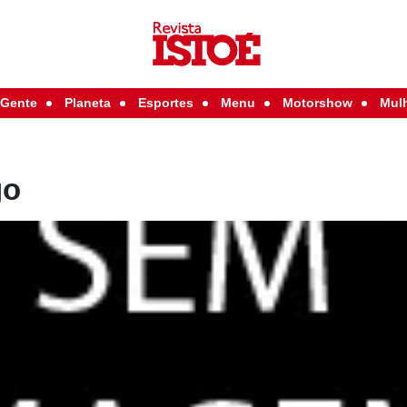
Gente
Planeta
Esportes
Menu
Motorshow
Mul
go