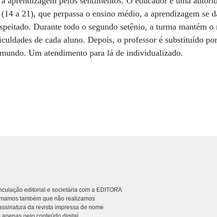
 a aprendizagem pelos sentimentos. O educador é uma autorid
 (14 a 21), que perpassa o ensino médio, a aprendizagem se d
espeitado. Durante todo o segundo setênio, a turma mantém o
ficuldades de cada aluno. Depois, o professor é substituído po
 mundo. Um atendimento para lá de individualizado.
culação editorial e societária com a EDITORA
rmamos também que não realizamos
ssinatura da revista impressa de nome
 apenas pelo conteúdo digital