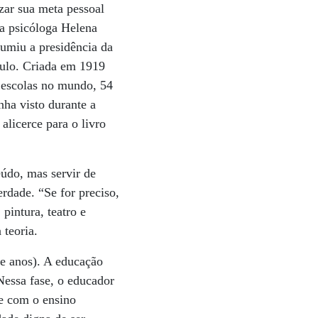
zar sua meta pessoal
 a psicóloga Helena
sumiu a presidência da
aulo. Criada em 1919
 escolas no mundo, 54
nha visto durante a
licerce para o livro
eúdo, mas servir de
erdade. “Se for preciso,
pintura, teatro e
 teoria.
te anos). A educação
 Nessa fase, o educador
de com o ensino