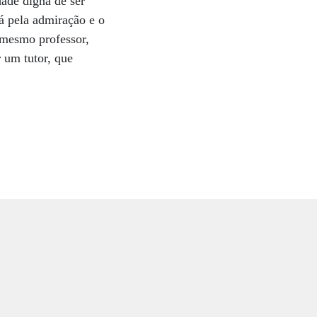
ade digna de ser
á pela admiração e o
 mesmo professor,
r um tutor, que