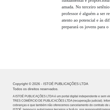
fundamental e proporciona
amada. No terceiro setênio
professor é alguém a ser r
atento ao potencial e às di
preparará os jovens para o
Copyright © 2026 - ISTOÉ PUBLICAÇÕES LTDA
Todos os direitos reservados.
A ISTOÉ PUBLICAÇÕES LTDA é um portal digital independente e sem vin
TRES COMÉRCIO DE PUBLICACÕES LTDA (recuperação judicial). Info
cobranças e que também não oferecemos cancelamento do contrato de a
ISTOÉ, tampouco autorizamos terceiros a fazê-lo, nos responsabilizamos