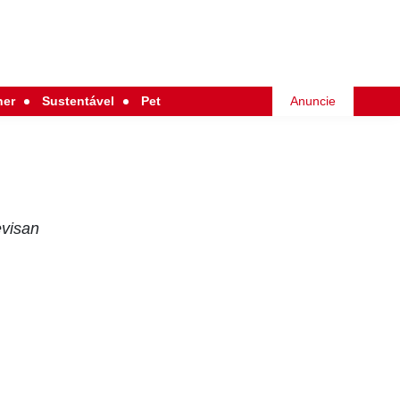
her
Sustentável
Pet
Anuncie
evisan