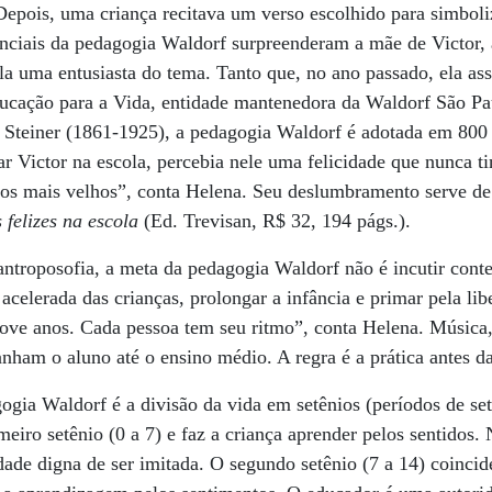
 Depois, uma criança recitava um verso escolhido para simboli
enciais da pedagogia Waldorf surpreenderam a mãe de Victor,
-la uma entusiasta do tema. Tanto que, no ano passado, ela as
ducação para a Vida, entidade mantenedora da Waldorf São P
lf Steiner (1861-1925), a pedagogia Waldorf é adotada em 800
ar Victor na escola, percebia nele uma felicidade que nunca ti
os mais velhos”, conta Helena. Seu deslumbramento serve de a
 felizes na escola
(Ed. Trevisan, R$ 32, 194 págs.).
antroposofia, a meta da pedagogia Waldorf não é incutir cont
acelerada das crianças, prolongar a infância e primar pela lib
 nove anos. Cada pessoa tem seu ritmo”, conta Helena. Música, 
ham o aluno até o ensino médio. A regra é a prática antes da
ogia Waldorf é a divisão da vida em setênios (períodos de se
meiro setênio (0 a 7) e faz a criança aprender pelos sentidos.
dade digna de ser imitada. O segundo setênio (7 a 14) coinci