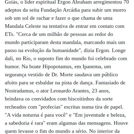
Goiás, o líder espiritual Ergon Abraham arregimentou 70
adeptos da seita Fundação Arcádia para subir um morro
sob um sol de rachar e fazer o que chama de uma
Mandala Celeste na tentativa de entrar em contato com
ETs. "Cerca de um milhão de pessoas ao redor do
mundo participaram desta mandala, marcando mais um
passo na evolução da humanidade", dizia Ergon. Longe
dali, no Rio, o suposto fim do mundo foi celebrado com
humor. Na boate Hipopotamus, em Ipanema, um
segurança vestido de Dr. Morte saudava um público
afoito para se esbaldar na pista de dança. Fantasiado de
Nostradamus, o ator Leonardo Arantes, 23 anos,
brindava os convidados com biscoitinhos da sorte
recheados com "profecias" escritas numa tira de papel.
"A vida noturna é para você" e "Em juventude e beleza,
a sabedoria é rara" eram algumas das mensagens. Houve
quem levasse o fim do mundo a sério. No interior da