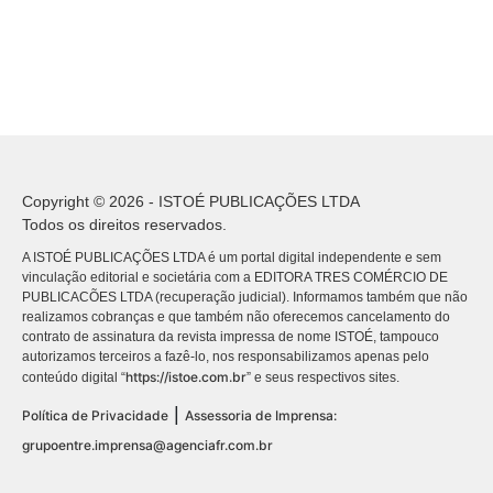
Copyright © 2026 - ISTOÉ PUBLICAÇÕES LTDA
Todos os direitos reservados.
A ISTOÉ PUBLICAÇÕES LTDA é um portal digital independente e sem
vinculação editorial e societária com a EDITORA TRES COMÉRCIO DE
PUBLICACÕES LTDA (recuperação judicial). Informamos também que não
realizamos cobranças e que também não oferecemos cancelamento do
contrato de assinatura da revista impressa de nome ISTOÉ, tampouco
autorizamos terceiros a fazê-lo, nos responsabilizamos apenas pelo
https://istoe.com.br
conteúdo digital “
” e seus respectivos sites.
|
Política de Privacidade
Assessoria de Imprensa:
grupoentre.imprensa@agenciafr.com.br