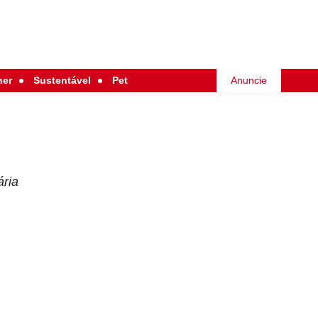
her
Sustentável
Pet
Anuncie
ária