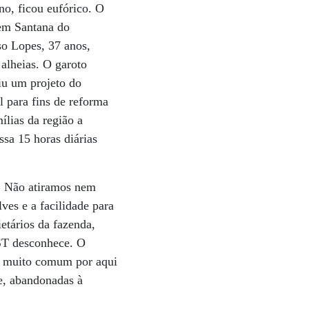
no, ficou eufórico. O
 em Santana do
so Lopes, 37 anos,
alheias. O garoto
iu um projeto do
l para fins de reforma
lias da região a
ssa 15 horas diárias
. Não atiramos nem
ves e a facilidade para
etários da fazenda,
ST desconhece. O
"É muito comum por aqui
je, abandonadas à