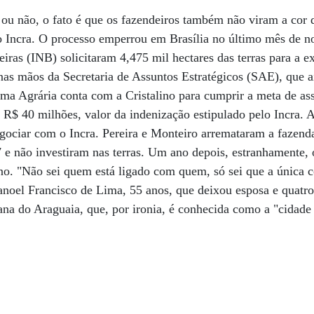
 ou não, o fato é que os fazendeiros também não viram a cor 
o Incra. O processo emperrou em Brasília no último mês de 
eiras (INB) solicitaram 4,475 mil hectares das terras para a e
nas mãos da Secretaria de Assuntos Estratégicos (SAE), que a
ma Agrária conta com a Cristalino para cumprir a meta de as
R$ 40 milhões, valor da indenização estipulado pelo Incra. A
gociar com o Incra. Pereira e Monteiro arremataram a fazend
e não investiram nas terras. Um ano depois, estranhamente, o
o. "Não sei quem está ligado com quem, só sei que a única c
anoel Francisco de Lima, 55 anos, que deixou esposa e quatr
tana do Araguaia, que, por ironia, é conhecida como a "cidade