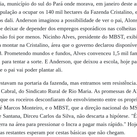
ia, município do sul do Pará onde morava, em janeiro deste a
opulação a ocupar os 140 mil hectares da Fazenda Cristalino,
s dali. Anderson imaginou a possibilidade de ver o pai, Alon
e deixar de depender dos empregos esporádicos nas colheitas 
não foi por menos. Nicinho Alves, presidente do MBST, exib
 montar na Cristalino, área que o governo declarou disponíve
8. Prometendo mundos e fundos, Alves convenceu 1,5 mil famí
para tentar a sorte. E Anderson, que deixou a escola, hoje pa
 o pai vai poder plantar ali.
tavam na portaria da fazenda, mas entramos sem resistência
Cabral, do Sindicato Rural de Rio Maria. As promessas de Al
 que os roceiros desconfiaram do envolvimento entre os propri
osé Marcos Monteiro, e o MBST, que a direção nacional do M
de Santana, Dirceu Carlos da Silva, não descarta a hipótese. 
erra na área para pressionar o Incra a pagar mais rápido." Ho
lias restantes esperam por cestas básicas que não chegam.