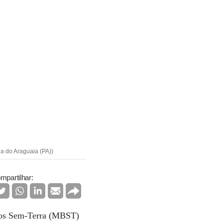
na do Araguaia (PA))
mpartilhar:
dos Sem-Terra (MBST)