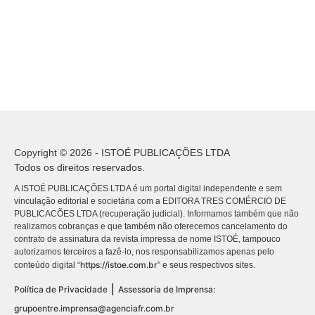
Copyright © 2026 - ISTOÉ PUBLICAÇÕES LTDA
Todos os direitos reservados.
A ISTOÉ PUBLICAÇÕES LTDA é um portal digital independente e sem
vinculação editorial e societária com a EDITORA TRES COMÉRCIO DE
PUBLICACÕES LTDA (recuperação judicial). Informamos também que não
realizamos cobranças e que também não oferecemos cancelamento do
contrato de assinatura da revista impressa de nome ISTOÉ, tampouco
autorizamos terceiros a fazê-lo, nos responsabilizamos apenas pelo
https://istoe.com.br
conteúdo digital “
” e seus respectivos sites.
|
Política de Privacidade
Assessoria de Imprensa:
grupoentre.imprensa@agenciafr.com.br