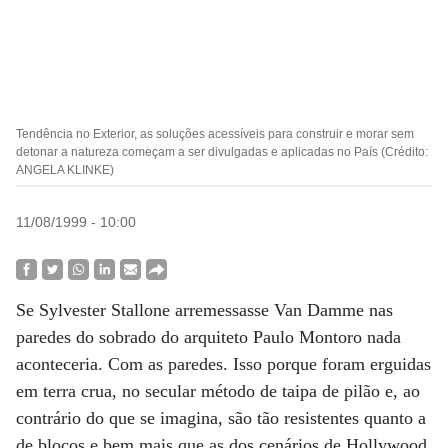
Tendência no Exterior, as soluções acessíveis para construir e morar sem
detonar a natureza começam a ser divulgadas e aplicadas no País (Crédito:
ANGELA KLINKE)
11/08/1999 - 10:00
Se Sylvester Stallone arremessasse Van Damme nas
paredes do sobrado do arquiteto Paulo Montoro nada
aconteceria. Com as paredes. Isso porque foram erguidas
em terra crua, no secular método de taipa de pilão e, ao
contrário do que se imagina, são tão resistentes quanto a
de blocos e bem mais que as dos cenários de Hollywood.