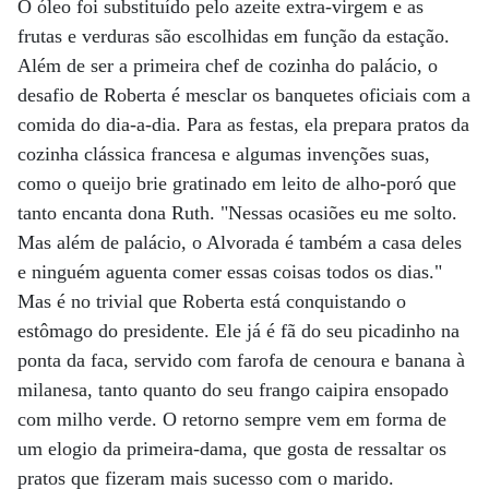
O óleo foi substituído pelo azeite extra-virgem e as
frutas e verduras são escolhidas em função da estação.
Além de ser a primeira chef de cozinha do palácio, o
desafio de Roberta é mesclar os banquetes oficiais com a
comida do dia-a-dia. Para as festas, ela prepara pratos da
cozinha clássica francesa e algumas invenções suas,
como o queijo brie gratinado em leito de alho-poró que
tanto encanta dona Ruth. "Nessas ocasiões eu me solto.
Mas além de palácio, o Alvorada é também a casa deles
e ninguém aguenta comer essas coisas todos os dias."
Mas é no trivial que Roberta está conquistando o
estômago do presidente. Ele já é fã do seu picadinho na
ponta da faca, servido com farofa de cenoura e banana à
milanesa, tanto quanto do seu frango caipira ensopado
com milho verde. O retorno sempre vem em forma de
um elogio da primeira-dama, que gosta de ressaltar os
pratos que fizeram mais sucesso com o marido.