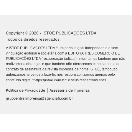
Copyright © 2026 - ISTOÉ PUBLICAÇÕES LTDA
Todos os direitos reservados.
A ISTOÉ PUBLICAÇÕES LTDA é um portal digital independente e sem
vinculação editorial e societária com a EDITORA TRES COMÉRCIO DE
PUBLICACÕES LTDA (recuperação judicial). Informamos também que não
realizamos cobranças e que também não oferecemos cancelamento do
contrato de assinatura da revista impressa de nome ISTOÉ, tampouco
autorizamos terceiros a fazê-lo, nos responsabilizamos apenas pelo
https://istoe.com.br
conteúdo digital “
” e seus respectivos sites.
|
Política de Privacidade
Assessoria de Imprensa:
grupoentre.imprensa@agenciafr.com.br