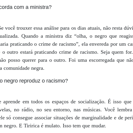
corda com a ministra?
Se você trouxer essa análise para os dias atuais, não resta dú
tualizada. Quando a ministra diz “olha, o negro que reagis
taria praticando o crime de racismo”, ela envereda por um c
o outro estará praticando crime de racismo. Seja quem for.
o posso querer para o outro. Foi uma escorregada que não 
na comunidade negra.
 o negro reproduz o racismo?
 aprende em todos os espaços de socialização. É isso que 
novelas, no rádio, no seu entorno, nas músicas. Você lembr
ele só consegue associar situações de marginalidade e de pe
 negro. E Tiririca é mulato. Isso tem que mudar.