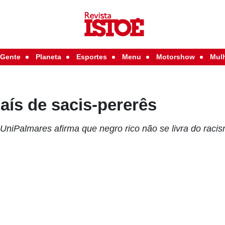
Gente
Planeta
Esportes
Menu
Motorshow
Mul
ís de sacis-pererês
 UniPalmares afirma que negro rico não se livra do racis