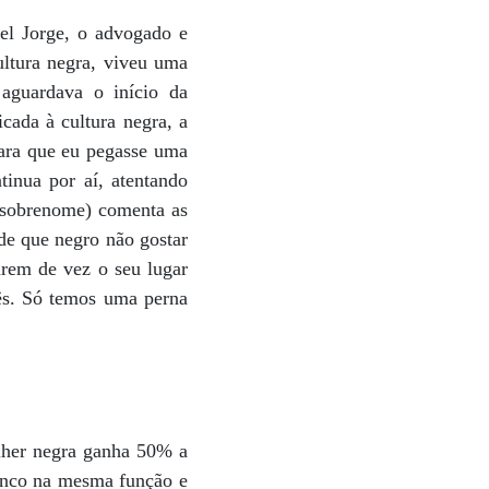
el Jorge, o advogado e
ultura negra, viveu uma
aguardava o início da
icada à cultura negra, a
para que eu pegasse uma
inua por aí, atentando
o sobrenome) comenta as
de que negro não gostar
arem de vez o seu lugar
rês. Só temos uma perna
lher negra ganha 50% a
nco na mesma função e