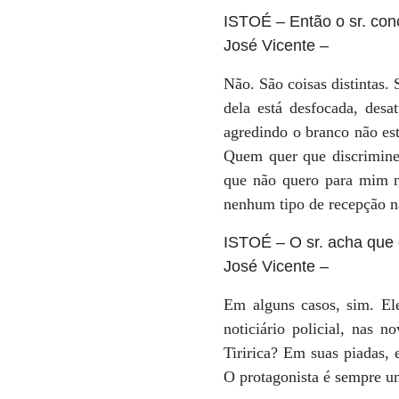
ISTOÉ
– Então o sr. con
José Vicente
–
Não. São coisas distintas. 
dela está desfocada, desa
agredindo o branco não es
Quem quer que discrimine 
que não quero para mim nã
nenhum tipo de recepção 
ISTOÉ
– O sr. acha que
José Vicente
–
Em alguns casos, sim. Ele
noticiário policial, nas 
Tiririca? Em suas piadas, 
O protagonista é sempre um