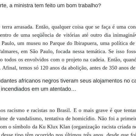
te, a ministra tem feito um bom trabalho?
erra arrasada. Então, qualquer coisa que se faça é uma conq
dentro de uma seqüência de vitórias até outro dia inimagin
aulo, um museu no Parque do Ibirapuera, uma política de c
Palmares, em São Paulo, focada nessa temática. Se isso foss
ado todos os envolvidos com o projeto na cadeia. Então, qu
r. Afinal, temos só 120 anos da abolição, antes de 350 anos de
tudantes africanos negros tiveram seus alojamentos no 
ia incendiados em um atentado…
os racismo e racistas no Brasil. E o mais grave é que tent
ime de vandalismo, tentativa de homicídio. Não foi a primei
om o símbolo da Ku Klux Klan (organização racista criada 
desse tipo têm ocorrido nos últimos três anos, desde que foi 