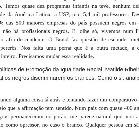
. Temos quase dez programas infantis na tevê, nenhum de
de da América Latina, a USP, tem 5,4 mil professores. Des
4% das 500 maiores empresas do país possuem negros em 
e não há profissionais negros. E, olhe só, vivemos num
 afro-descendente. O Brasil faz questão de esconder me
pererês. Nos falta uma perna que é a outra metade, a d
inteiro. Precisamos mudar essa realidade.
olíticas de Promoção da Igualdade Racial, Matilde Ribe
al os negros discriminarem os brancos. Como o sr. anal
cando alguma coisa lá atrás e tentando fazer um comparativo
reio que a afirmação tem sentido. Num país com quase 400 an
gros permaneceram no porão, me parece natural que ocorram
o como opressor, no caso o branco. Qualquer pessoa em sã 