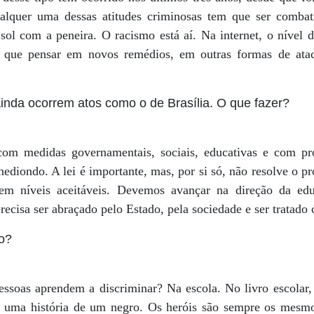
alquer uma dessas atitudes criminosas tem que ser combati
sol com a peneira. O racismo está aí. Na internet, o nível 
er que pensar em novos remédios, em outras formas de ata
ainda ocorrem atos como o de Brasília. O que fazer?
om medidas governamentais, sociais, educativas e com pro
hediondo. A lei é importante, mas, por si só, não resolve o p
em níveis aceitáveis. Devemos avançar na direção da ed
precisa ser abraçado pelo Estado, pela sociedade e ser tratado
o?
soas aprendem a discriminar? Na escola. No livro escolar,
ê uma história de um negro. Os heróis são sempre os mesm