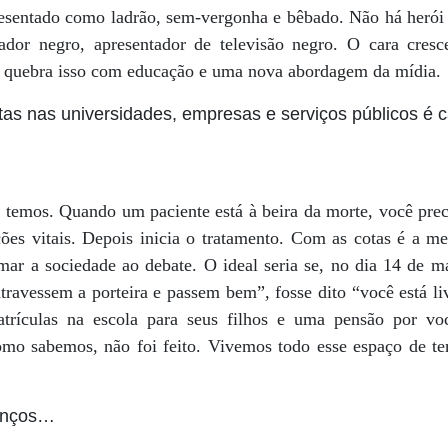
resentado como ladrão, sem-vergonha e bêbado. Não há herói 
ador negro, apresentador de televisão negro. O cara cresc
só quebra isso com educação e uma nova abordagem da mídia.
otas nas universidades, empresas e serviços públicos é 
e temos. Quando um paciente está à beira da morte, você pre
ções vitais. Depois inicia o tratamento. Com as cotas é a m
ar a sociedade ao debate. O ideal seria se, no dia 14 de 
 atravessem a porteira e passem bem”, fosse dito “você está li
atrículas na escola para seus filhos e uma pensão por vo
omo sabemos, não foi feito. Vivemos todo esse espaço de t
anços…