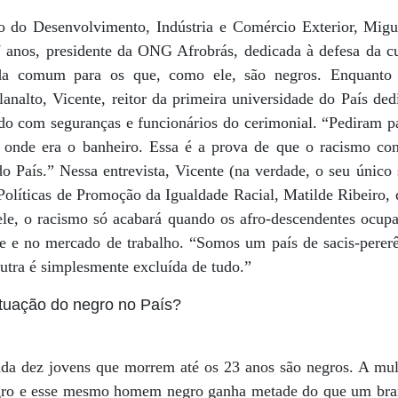
o do Desenvolvimento, Indústria e Comércio Exterior, Migu
7 anos, presidente da ONG Afrobrás, dedicada à defesa da c
inda comum para os que, como ele, são negros. Enquanto 
analto, Vicente, reitor da primeira universidade do País ded
do com seguranças e funcionários do cerimonial. “Pediram 
onde era o banheiro. Essa é a prova de que o racismo cont
 do País.” Nessa entrevista, Vicente (na verdade, o seu únic
Políticas de Promoção da Igualdade Racial, Matilde Ribeiro, 
 ele, o racismo só acabará quando os afro-descendentes ocup
ade e no mercado de trabalho. “Somos um país de sacis-pere
utra é simplesmente excluída de tudo.”
ituação do negro no País?
ada dez jovens que morrem até os 23 anos são negros. A mu
o e esse mesmo homem negro ganha metade do que um bra