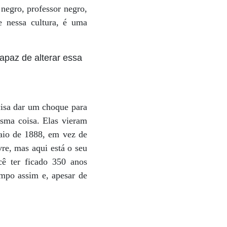
negro, professor negro,
e nessa cultura, é uma
capaz de alterar essa
cisa dar um choque para
esma coisa. Elas vieram
maio de 1888, em vez de
vre, mas aqui está o seu
cê ter ficado 350 anos
empo assim e, apesar de