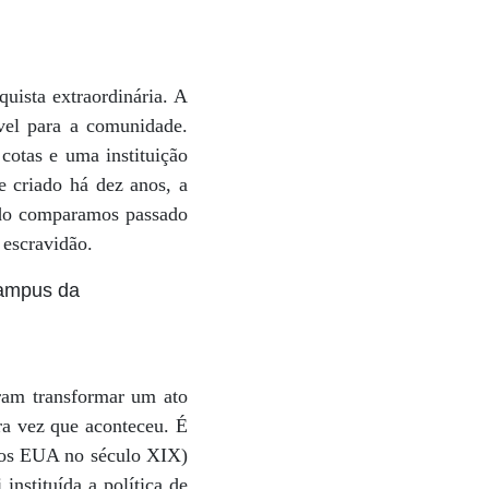
uista extraordinária. A
ável para a comunidade.
otas e uma instituição
e criado há dez anos, a
ando comparamos passado
 escravidão.
campus da
aram transformar um ato
ra vez que aconteceu. É
nos EUA no século XIX)
instituída a política de