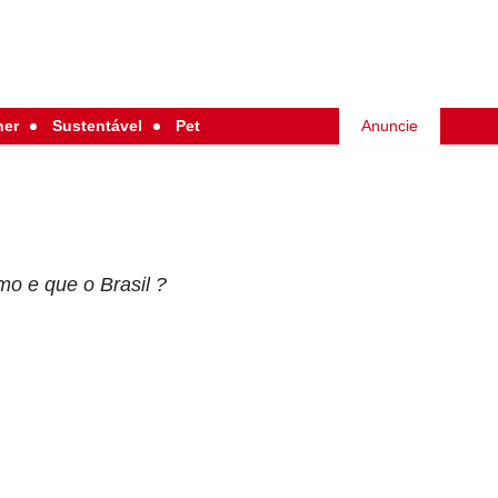
her
Sustentável
Pet
Anuncie
mo e que o Brasil ?