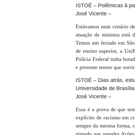
ISTOÉ
– Polêmicas à par
José Vicente
–
Estávamos num cenário de t
atuação da ministra está 
Temos um feriado em São P
de ensino superior, a Uni
Polícia Federal tinha bot
e presente temos que sorri
ISTOÉ
– Dias atrás, es
Universidade de Brasíl
José Vicente
–
Essa é a prova de que tem
explícito de racismo em cr
sempre da mesma forma, c
pintado nas paredes Ações 