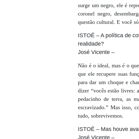
surge um negro, ele é rep
coronel negro, desembarg
questão cultural. E você 
ISTOÉ
– A política de c
realidade?
José Vicente
–
Não é o ideal, mas é o qu
que ele recupere suas fun
para dar um choque e cham
dizer “vocês estão livres:
pedacinho de terra, as m
escravizado.” Mas isso, c
tudo, sobrevivemos.
ISTOÉ
– Mas houve av
José Vicente
–