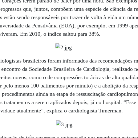
 corações terem parado de bater por uma hora. São exemplos
progressos que, juntos, compõem uma espécie de ciência da r
os estão sendo responsáveis por trazer de volta à vida um núm
niversidade da Pensilvânia (EUA), por exemplo, em 1999 ape
viveram. Em 2010, o índice saltou para 38%.
iologistas brasileiros foram informados das recomendações ma
 encontro da Sociedade Brasileira de Cardiologia, realizado n
eitos novos, como o de compressões torácicas de alta qualida
ar pelo menos 100 batimentos por minuto) e a abolição da res
ois procedimentos ainda na etapa de ressuscitação cardiopulmo
s tratamentos a serem aplicados depois, já no hospital. “Esse
ovidade atualmente”, explica o cardiologista Timerman.
 aplicação de três recursos: a oxigenação por membrana extr