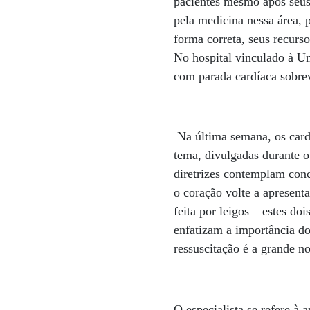
pacientes mesmo após seus
pela medicina nessa área, 
forma correta, seus recurs
No hospital vinculado à U
com parada cardíaca sobre
Na última semana, os card
tema, divulgadas durante o
diretrizes contemplam conc
o coração volte a apresent
feita por leigos – estes d
enfatizam a importância do
ressuscitação é a grande n
O especialista se refere à