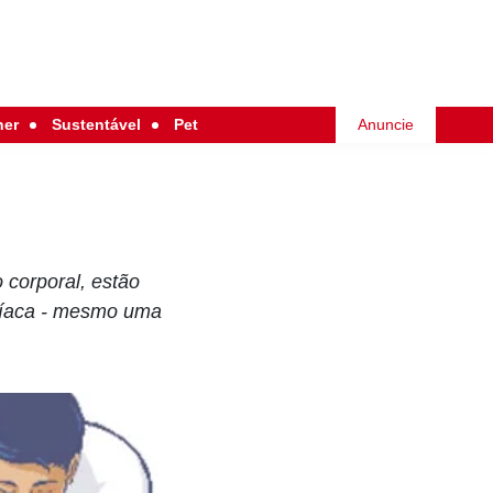
her
Sustentável
Pet
Anuncie
corporal, estão
rdíaca - mesmo uma