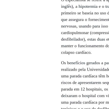
inglês), a hipotermia e o 
primeiro se baseia no uso
que assegura o forneciment
nervosas, usando para isso
cardiopulmonar (compressõe
desfibrilador), estas duas
manter o funcionamento do
colapso cardíaco.
Os benefícios gerados a pa
realizado pela Universidad
uma parada cardíaca têm ho
riscos de apresentarem seq
parada em 12 hospitais, os
deixaram o hospital com v
uma parada cardíaca por m
torácicas e o uso de desfib