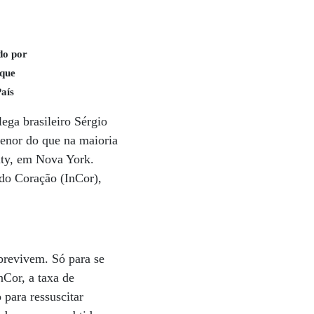
do por
 que
País
ega brasileiro Sérgio
menor do que na maioria
ity, em Nova York.
do Coração (InCor),
brevivem. Só para se
nCor, a taxa de
para ressuscitar