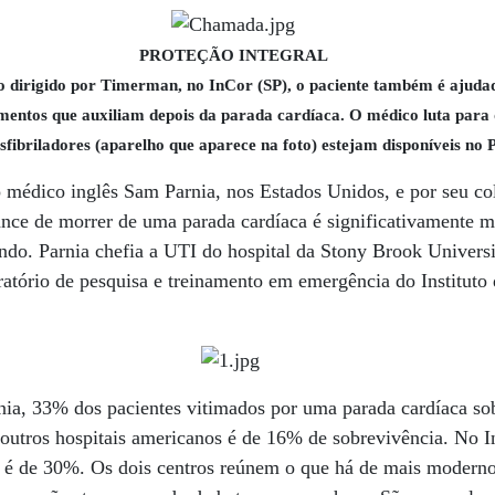
PROTEÇÃO INTEGRAL
o dirigido por Timerman, no InCor (SP), o paciente também é ajuda
mentos que auxiliam depois da parada cardíaca. O médico luta para
sfibriladores (aparelho que aparece na foto) estejam disponíveis no 
o médico inglês Sam Parnia, nos Estados Unidos, e por seu col
ance de morrer de uma parada cardíaca é significativamente 
ndo. Parnia chefia a UTI do hospital da Stony Brook Univers
tório de pesquisa e treinamento em emergência do Instituto 
nia, 33% dos pacientes vitimados por uma parada cardíaca so
 outros hospitais americanos é de 16% de sobrevivência. No I
 é de 30%. Os dois centros reúnem o que há de mais moderno 