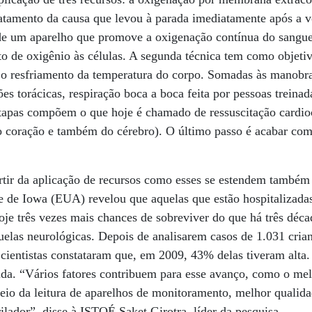
tratamento da causa que levou à parada imediatamente após a 
 de um aparelho que promove a oxigenação contínua do sangue
o de oxigênio às células. A segunda técnica tem como objetiv
 o resfriamento da temperatura do corpo. Somadas às manobra
s torácicas, respiração boca a boca feita por pessoas treinad
 etapas compõem o que hoje é chamado de ressuscitação cardio
 coração e também do cérebro). O último passo é acabar co
rtir da aplicação de recursos como esses se estendem também
e de Iowa (EUA) revelou que aquelas que estão hospitalizadas
je três vezes mais chances de sobreviver do que há três déc
uelas neurológicas. Depois de analisarem casos de 1.031 cria
 cientistas constataram que, em 2009, 43% delas tiveram alt
ida. “Vários fatores contribuem para esse avanço, como o me
eio da leitura de aparelhos de monitoramento, melhor qualid
rilador”, disse à ISTOÉ Saket Girotra, líder da pesquisa.