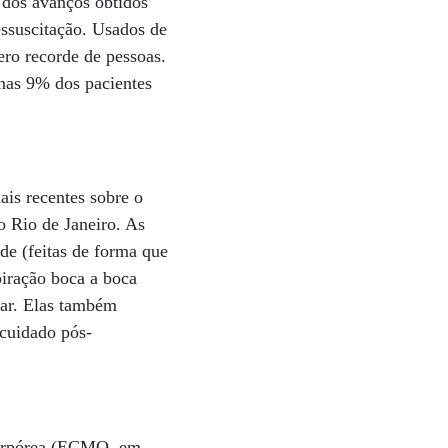
 dos avanços obtidos
essuscitação. Usados de
ero recorde de pessoas.
nas 9% dos pacientes
is recentes sobre o
o Rio de Janeiro. As
de (feitas de forma que
piração boca a boca
nar. Elas também
 cuidado pós-
acorpórea (ECMO, em