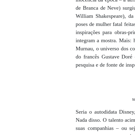
de Branca de Neve) surgi
William Shakespeare), da
poses de mulher fatal feit
inspirações para obras-p
integram a mostra. Mais: 
Murnau, o universo dos con
do francês Gustave Doré e
pesquisa e de fonte de ins
t
Seria o autodidata Disne
Nada disso. O talento aci
suas companhias – ou seja