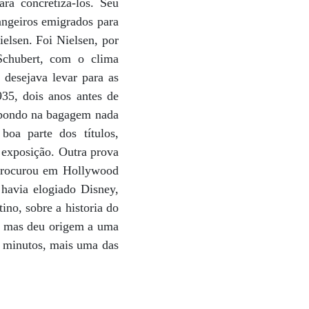
ra concretizá-los. Seu
angeiros emigrados para
elsen. Foi Nielsen, por
Schubert, com o clima
desejava levar para as
935, dois anos antes de
, pondo na bagagem nada
a parte dos títulos,
 exposição. Outra prova
e procurou em Hollywood
 havia elogiado Disney,
no, sobre a historia do
o, mas deu origem a uma
is minutos, mais uma das