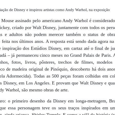
iação de Disney e inspirou artistas como Andy Warhol, na exposição
 Mouse assinado pelo americano Andy Warhol é considerado
ickey, criado por Walt Disney, juntamente com todos os per
as e adultos não podem merecer também o status de obr
 feita nos últimos anos. A resposta está sendo dada agora n
e inspiração dos Estúdios Disney, em cartaz até o final de 
adá – já permaneceu cinco meses no Grand Palais de Paris. 
enhos, fotos, livros, pôsteres, trechos de filmes, modelo
o de madeira original de Pinóquio, descoberto há dois anos
ela Adormecida). Todas as 500 peças foram colhidas em col
s Disney, em Los Angeles. E provam que Walt Disney e quai
dy Warhol, são mesmo obras de arte.
ro: o primeiro desenho da Disney em longa-metragem, Br
 que essa personagem teve os seus traços inspirados em 
iz, ainda criança, Shirley Temple. E como a vilã da história (