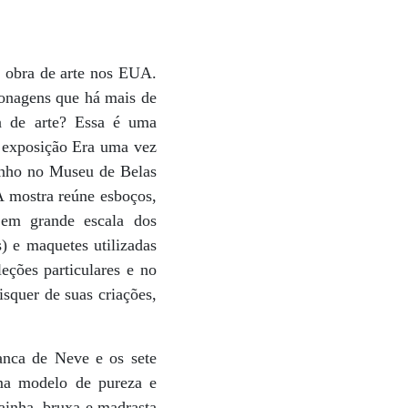
 obra de arte nos EUA.
sonagens que há mais de
a de arte? Essa é uma
a exposição Era uma vez
junho no Museu de Belas
A mostra reúne esboços,
s em grande escala dos
) e maquetes utilizadas
eções particulares e no
squer de suas criações,
anca de Neve e os sete
uma modelo de pureza e
rainha, bruxa e madrasta