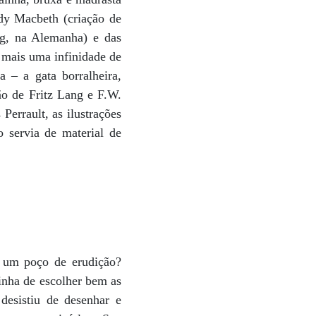
dy Macbeth (criação de
rg, na Alemanha) e das
e mais uma infinidade de
 – a gata borralheira,
ão de Fritz Lang e F.W.
errault, as ilustrações
o servia de material de
, um poço de erudição?
inha de escolher bem as
desistiu de desenhar e