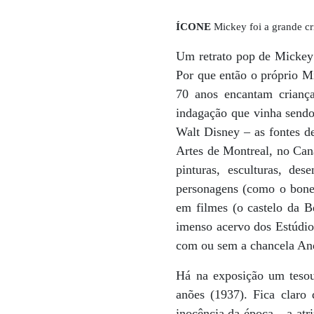
ÍCONE
Mickey foi a grande cr
Um retrato pop de Mickey
Por que então o próprio M
70 anos encantam crianç
indagação que vinha sendo
Walt Disney – as fontes d
Artes de Montreal, no Can
pinturas, esculturas, des
personagens (como o bonec
em filmes (o castelo da B
imenso acervo dos Estúdio
com ou sem a chancela An
Há na exposição um tesou
anões (1937). Fica claro
inocência da época – a atr