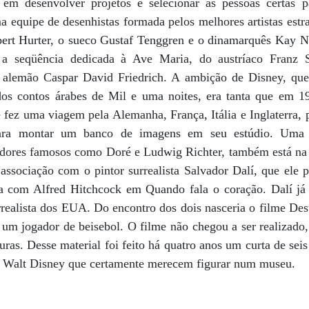
em desenvolver projetos e selecionar as pessoas certas pa
a equipe de desenhistas formada pelos melhores artistas estr
rt Hurter, o sueco Gustaf Tenggren e o dinamarquês Kay Ni
a seqüência dedicada à Ave Maria, do austríaco Franz 
 alemão Caspar David Friedrich. A ambição de Disney, que 
 dos contos árabes de Mil e uma noites, era tanta que em 1
e fez uma viagem pela Alemanha, França, Itália e Inglaterra
ara montar um banco de imagens em seu estúdio. Uma bo
radores famosos como Doré e Ludwig Richter, também está na
a associação com o pintor surrealista Salvador Dalí, que el
va com Alfred Hitchcock em Quando fala o coração. Dalí já
ealista dos EUA. Do encontro dos dois nasceria o filme Desti
 um jogador de beisebol. O filme não chegou a ser realizad
uras. Desse material foi feito há quatro anos um curta de se
e Walt Disney que certamente merecem figurar num museu.