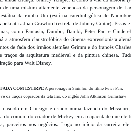
u de uma mistura altamente venenosa da personagem de La
 estátua da rainha Uta (está na catedral gótica de Naumbu
as pela atriz Joan Crawford (estrela de Johnny Guitar). Essas 
rimas, como Fantasia, Dumbo, Bambi, Peter Pan e Cinderela
há a atmosfera claustrofóbica do cinema expressionista alem
tos de fada dos irmãos alemães Grimm e do francês Charles P
 traços da arquitetura medieval e da pintura chinesa. Tud
piração para Walt Disney.
FADA COM ESTIRPE
A personagem Sininho, do filme Peter Pan,
eve os traços copiados da tela Iris, do inglês John Atkinson Grimshaw
y, nascido em Chicago e criado numa fazenda do Missouri
ma do comum do criador de Mickey era a capacidade que ele t
, parceiros nos negócios. Logo no início da carreira ele 