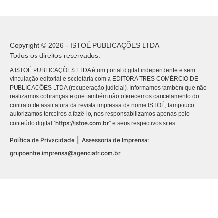
Copyright © 2026 - ISTOÉ PUBLICAÇÕES LTDA
Todos os direitos reservados.
A ISTOÉ PUBLICAÇÕES LTDA é um portal digital independente e sem
vinculação editorial e societária com a EDITORA TRES COMÉRCIO DE
PUBLICACÕES LTDA (recuperação judicial). Informamos também que não
realizamos cobranças e que também não oferecemos cancelamento do
contrato de assinatura da revista impressa de nome ISTOÉ, tampouco
autorizamos terceiros a fazê-lo, nos responsabilizamos apenas pelo
https://istoe.com.br
conteúdo digital “
” e seus respectivos sites.
|
Política de Privacidade
Assessoria de Imprensa:
grupoentre.imprensa@agenciafr.com.br