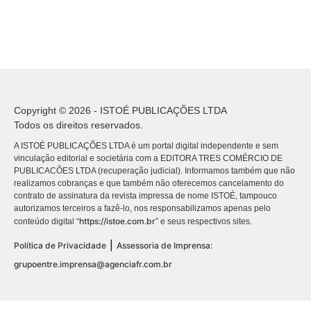
Copyright © 2026 - ISTOÉ PUBLICAÇÕES LTDA
Todos os direitos reservados.
A ISTOÉ PUBLICAÇÕES LTDA é um portal digital independente e sem
vinculação editorial e societária com a EDITORA TRES COMÉRCIO DE
PUBLICACÕES LTDA (recuperação judicial). Informamos também que não
realizamos cobranças e que também não oferecemos cancelamento do
contrato de assinatura da revista impressa de nome ISTOÉ, tampouco
autorizamos terceiros a fazê-lo, nos responsabilizamos apenas pelo
https://istoe.com.br
conteúdo digital “
” e seus respectivos sites.
|
Política de Privacidade
Assessoria de Imprensa:
grupoentre.imprensa@agenciafr.com.br