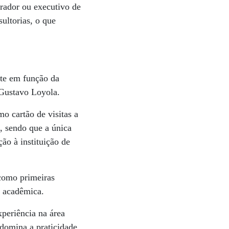
rador ou executivo de
sultorias, o que
nte em função da
 Gustavo Loyola.
 cartão de visitas a
, sendo que a única
ão à instituição de
como primeiras
o acadêmica.
xperiência na área
edomina a praticidade