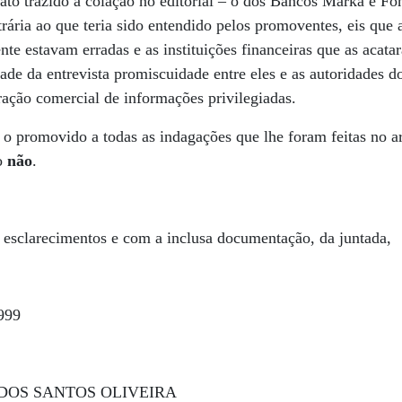
fato trazido à colação no editorial – o dos Bancos Marka e F
rária ao que teria sido entendido pelos promoventes, eis que a
e estavam erradas e as instituições financeiras que as acat
idade da entrevista promiscuidade entre eles e as autoridades 
oração comercial de informações privilegiadas.
 o promovido a todas as indagações que lhe foram feitas no a
o
não
.
 esclarecimentos e com a inclusa documentação, da juntada,
1999
 DOS SANTOS OLIVEIRA