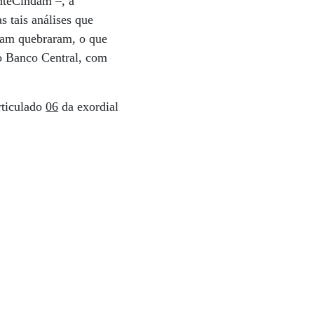
onteCindam –, a
s tais análises que
aram quebraram, o que
do Banco Central, com
rticulado
06
da exordial