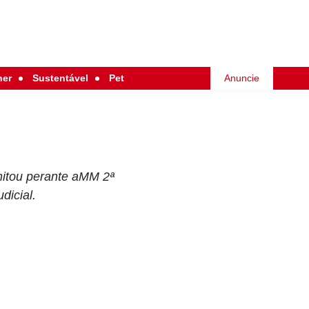
her
Sustentável
Pet
Anuncie
mitou perante aMM 2ª
dicial.