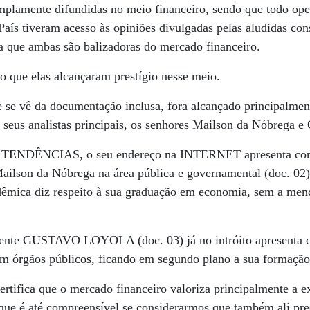
amplamente difundidas no meio financeiro, sendo que todo ope
 País tiveram acesso às opiniões divulgadas pelas aludidas con
a que ambas são balizadoras do mercado financeiro.
so que elas alcançaram prestígio nesse meio.
ue se vê da documentação inclusa, fora alcançado principalme
s seus analistas principais, os senhores Mailson da Nóbrega e
ia TENDÊNCIAS, o seu endereço na INTERNET apresenta como
 Mailson da Nóbrega na área pública e governamental (doc. 02)
dêmica diz respeito à sua graduação em economia, sem a menç
vente GUSTAVO LOYOLA (doc. 03) já no intróito apresenta 
 em órgãos públicos, ficando em segundo plano a sua formaçã
ertifica que o mercado financeiro valoriza principalmente a e
 que é até compreensível se considerarmos que também ali pr