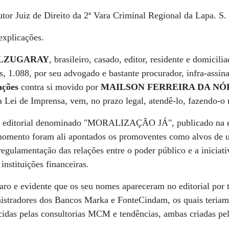
tor Juiz de Direito da 2ª Vara Criminal Regional da Lapa. S
explicações.
ALZUGARAY
,
brasileiro, casado, editor, residente e domicili
s, 1.088, por seu advogado e bastante procurador, infra-assina
cações
contra si movido por
MAILSON FERREIRA DA N
 Lei de Imprensa, vem, no prazo legal, atendê-lo, fazendo-o 
do editorial denominado "MORALIZAÇÃO JÁ", publicado na e
momento foram ali apontados os promoventes como alvos de 
 regulamentação das relações entre o poder público e a inicia
nstituições financeiras.
laro e evidente que os seu nomes apareceram no editorial por 
istradores dos Bancos Marka e FonteCindam, os quais teriam
ecidas pelas consultorias MCM e tendências, ambas criadas pe