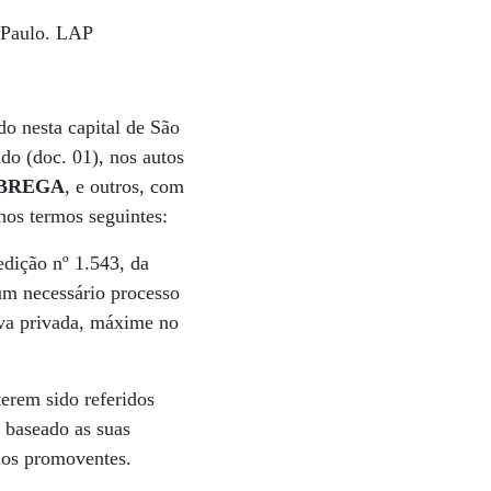
. Paulo. LAP
ado nesta capital de São
do (doc. 01), nos autos
ÓBREGA
, e outros, com
nos termos seguintes:
dição nº 1.543, da
um necessário processo
tiva privada, máxime no
terem sido referidos
 baseado as suas
los promoventes.