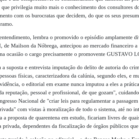
, que privilegia muito mais o conhecimento dos consultores 
amento com os burocratas que decidem, do que os seus presum
 ramo.
 entendimento, lembra o promovido o episódio amplamente d
 de Mailson da Nóbrega, antecipou ao mercado financeiro a t
o na ocasião o cargo precisamente o promovente GUSTAVO
u a suposta e entrevista imputação do delito de autoria do cr
pessoas físicas, caracterizadora da calúnia, segundo eles, e 
evidência, o editorial em exame nunca imputou a eles a prátic
a reputação, pessoal e profissional, de que gozam", cuidando
resso Nacional de "criar leis para regulamentar a passagem 
privada" com vistas à moralização de todo o sistema, até no int
a a proposta de quarentena em estudo, ficariam livres de qua
a privada, dependentes da fiscalização de órgãos públicos que