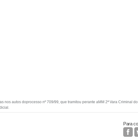
as nos autos doprocesso nº 709/99, que tramitou perante aMM 2ª Vara Criminal d
icial.
Para co