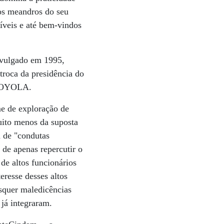
dos meandros do seu
íveis e até bem-vindos
ivulgado em 1995,
roca da presidência do
 LOYOLA.
ime de exploração de
muito menos da suposta
a de "condutas
 de apenas repercutir o
de altos funcionários
eresse desses altos
isquer maledicências
 já integraram.